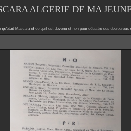
CARA ALGERIE DE MA JEUN
e qu'était Mascara et ce qu'il est devenu et non pour débattre des douloure