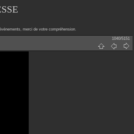
ESSE
ux événements, merci de votre compréhension.
1040/5151