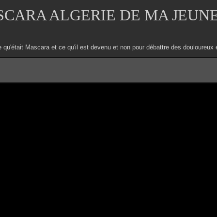
CARA ALGERIE DE MA JEUN
e qu'était Mascara et ce qu'il est devenu et non pour débattre des douloure