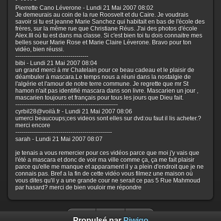
Pierrette Cano Léverone - Lundi 21 Mai 2007 08:02
Je demeurais au coin de la rue Roosvelt et du Caire. Je voudrais
savoir si tu est jeanne Marie Sanchez qui habitait en bas de l'école des
frères, sur la même rue que Christiane Réus. J'ai des photos d'école
Alex.III où tu est dans ma classe. Si c'est bien toi tu dois connaitre mes
belles soeur Marie Rose et Marie Claire Léverone. Bravo pour ton
vidéo, bien réussi.
-------------------------------------
bibi - Lundi 21 Mai 2007 08:04
un grand merci à mr Chatelain pour ce beau cadeau et le plaisir de
déambuler à mascara.Le temps nous a réuni dans la nostalgie de
l'algérie et l'amour de notre terre commune. Je regrette que mr St
hamon n'ait pas identifié mascara dans son livre. Mascarien un jour ,
mascarien toujours et français pour tous les jours que Dieu fait.
----------------------------------------------------
cyrbil28@voilà.fr - Lundi 21 Mai 2007 08:06
umerci beaucoups;ces videos sont elles sur dvd:ou faut il lis acheter.?
merci encore
-------------------------------------------------
sarah - Lundi 21 Mai 2007 08:07
je tenais a vous remercier pour ces vidéos parce que moi j'y vais que
l'été a mascara et donc de voir ma ville comme ça, ça me fait plaisir
parce qu'elle me manque et apparament il y a plein d'endroit que je ne
connais pas. Bref a la fin de cette vidéo vous filmez une maison où
vous dites qu'il y a une grande cour ne serait ce pas 5 Rue Mahmoud
par hasard? merci de bien vouloir me répondre
Propulsé par
Piwigo