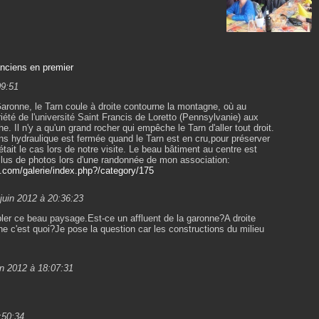
anciens en premier
09:51
 Garonne, le Tarn coule à droite contourne la montagne, où au
priété de l'université Saint Francis de Loretto (Pennsylvanie) aux
e. Il n'y a qu'un grand rocher qui empêche le Tarn d'aller tout droit.
ns hydraulique est fermée quand le Tarn est en cru,pour préserver
 était le cas lors de notre visite. Le beau bâtiment au centre est
Plus de photos lors d'une randonnée de mon association:
re.com/galerie/index.php?/category/175
juin 2012 à 20:36:23
ler ce beau paysage.Est-ce un affluent de la garonne?A droite
he c'est quoi?Je pose la question car les constructions du milieu
in 2012 à 18:07:31
:50:34