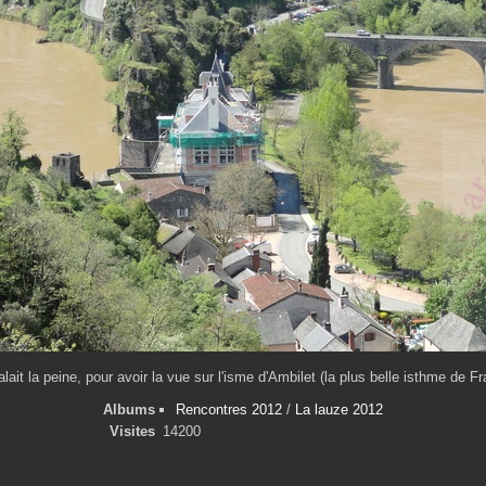
lait la peine, pour avoir la vue sur l'isme d'Ambilet (la plus belle isthme de F
Albums
Rencontres 2012
/
La lauze 2012
Visites
14200