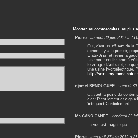
Montrer les commentaires les plus 
Pierre
-
samedi 30 juin 2012 à 23:
Oui, c'est un affluent de la
sonnet il y a le prieuré, pro
États-Unis, et revien à gauch
Une porte coulissante à véri
le village d'Ambialet, ce qui
une usine hydroélectrique. 
http://saint-jory-rando-natu
djamel BENOUGUEF
-
samedi 30 
Ca vaut la peine de contemp
c'est l'écoulement,et à gauc
'intriguent.Cordialement.
Ma CANO CANET
-
vendredi 29 ju
La vue est magnifique ...
Pierre
-
mercredi 27 juin 2012 à 23