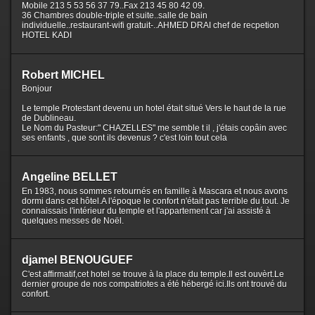
Mobile 213 5 53 56 37 79..Fax 213 45 80 42 09.
36 Chambres double-triple et suite..salle de bain
individuelle..restaurant-wifi gratuit-..AHMED DRAI chef de recpetion
HOTEL KADI
Robert MICHEL
Bonjour
Le temple Protestant devenu un hotel était situé Vers le haut de la rue
de Dublineau.
Le Nom du Pasteur:" CHAZELLES" me semble t il , j'étais copâin avec
ses enfants , que sont ils devenus ? c'est loin tout cela
Angeline BELLET
En 1983, nous sommes retournés en famille à Mascara et nous avons
dormi dans cet hôtel.A l'époque le confort n'était pas terrible du tout. Je
connaissais l'intérieur du temple et l'appartement car j'ai assisté à
quelques messes de Noël.
djamel BENOUGUEF
C'est affirmatif,cet hotel se trouve à la place du temple.Il est ouvèrt.Le
dernier groupe de nos compatriotes a été hébergé ici.Ils ont trouvé du
confort.