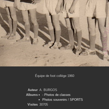
Équipe de foot collège 1960
Auteur
A. BURGOS
Albums
- Photos de classes
Photos souvenirs
/
SPORTS
Visites
30705