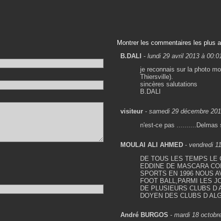
Montrer les commentaires les plus 
B.DALI
-
lundi 29 avril 2013 à 00:0
je reconnais sur la photo m
Thiersville).
sincères salutations
B.DALI
visiteur
-
samedi 29 décembre 201
n'est-ce pas ..........Delmas
MOULAI ALI AHMED
-
vendredi 1
DE TOUS LES TEMPS LE
EDDINE DE MASCARA CO
SPORTS EN 1996 NOUS A
FOOT BALL,PARMI LES J
DE PLUSIEURS CLUBS D 
DOYEN DES CLUBS D AL
André BURGOS
-
mardi 18 octobr