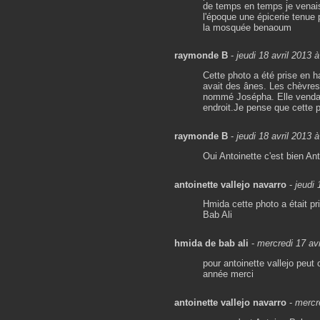
de temps en temps je venais 
l'époque une épicerie tenue p
la mosquée benaoum
raymonde B
-
jeudi 18 avril 2013 
Cette photo a été prise en ha
avait des ânes. Les chèvres
nommé Josépha. Elle vendait 
endroit.Je pense que cette 
raymonde B
-
jeudi 18 avril 2013 
Oui Antoinette c'est bien An
antoinette vallejo navarro
-
jeudi 
Hmida cette photo a était pri
Bab Ali
hmida de bab ali
-
mercredi 17 avr
pour antoinette vallejo peut 
année merci
antoinette vallejo navarro
-
mercr