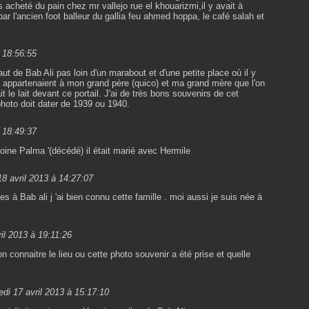
acheté du pain chez mr vallejo rue el khouarizmi,il y avait à
ar l'ancien foot balleur du gallia feu ahmed hoppa, le café salah et
à 18:56:55
ut de Bab Ali pas loin d'un marabout et d'une petite place où il y
 appartenaient à mon grand père (quico) et ma grand mère que l'on
le lait devant ce portail. J'ai de très bons souvenirs de cet
photo doit dater de 1939 ou 1940.
à 18:49:37
toine Palma '(décédé) il était marié avec Hermile
18 avril 2013 à 14:27:07
es à Bab ali j 'ai bien connu cette famille . moi aussi je suis née à
il 2013 à 19:11:26
on connaitre le lieu ou cette photo souvenir a été prise et quelle
edi 17 avril 2013 à 15:17:10