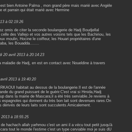
ite est bien Antoine Palma , mon grand père mais marié avec Angèle
e et parrain qui était marié avec Hermine
013 à 02:19:26
z omis de citer la seconde boulangerie de Hadj Boudjellal
celle des Vallejo et vos autres voisins tels que les Bachiriou, les
ux moulin, Hocine le coiffeur, les Houari propriétaires d'une
aba, les Bouadda........
i 20 avril 2013 à 20:14:23
la maladie de Hadj, en est en contact avec Noueldine à travers
avril 2013 à 19:40:20
RKAOUI habitait au dessus de la boulangerie.Il est de l'année
ande du grand puissant de le guérir.C'est vrai si Hmida,Hadj
dans la mairie de Mascara;il a été très serviable.Je reviens à
es espagnoles qui donnent du très bon lait sont devenues rares.On
 dérivés de leurs laits sont succulents.Amicalement.
l 2013 à 18:55:25
é de hachach allah yarhmou c'est un ami il a vécu tout petit jusqu'à
scara tout le monde l'estime c'est un type cerviable moi je suis dU