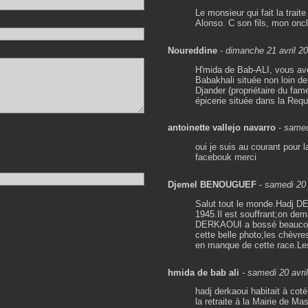
Le monsieur qui fait la tra
Alonso. C son fils, mon oncl
Noureddine
-
dimanche 21 avril 2
H'mida de Bab-ALI, vous ave
Babakhali située non loin de 
Djander (propriétaire du fame
épicerie située dans la Requ
antoinette vallejo navarro
-
samed
oui je suis au courant pour 
facebouk merci
Djemel BENOUGUEF
-
samedi 20 
Salut tout le monde.Hadj DE
1945.Il est souffrant;on dem
DERKAOUI a bossé beaucoup 
cette belle photo;les chèvr
en manque de cette race.Les
hmida de bab ali
-
samedi 20 avri
hadj derkaoui habitait à cot
la retraite à la Mairie de Ma