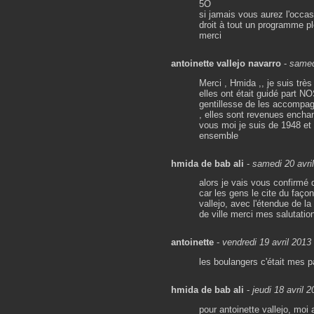
5O
si jamais vous aurez l'occa
droit à tout un programme ple
merci
antoinette vallejo navarro
-
samed
Merci , Hmida ,, je suis tr
elles ont était guidé part 
gentillesse de les accompagn
, elles sont revenues enchan
vous moi je suis de 1948 et
ensemble
hmida de bab ali
-
samedi 20 avri
alors je vais vous confirmé 
car les gens le cite du faço
vallejo, avec l'étendue de l
de ville merci mes salutation
antoinette
-
vendredi 19 avril 2013
les boulangers c'était mes p
hmida de bab ali
-
jeudi 18 avril 
pour antoinette vallejo, moi 