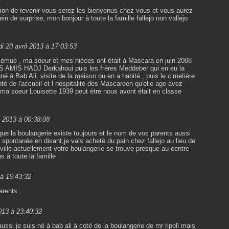
sion de revenir vous serez les bienvenus chez vous et vous aurez
in de surprise, mon bonjour à toute la famille fallejo non vallejo
i 20 avril 2013 à 17:03:53
ès émue , ma soeur et mes nièces ont était à Mascara en juin 2008
NOS AMIS HADJ Derkahoui puis les frères Meddeber qui en eu la
é à Bab Ali, visite de la maison ou en a habité , puis le cimetière
té de l'accueil et l hospitalité des Mascareen qu'elle age avez
 ma soeur Louisette 1939 peut étre nous avont était en classe
l 2013 à 00:38:08
que la boulangerie existe toujours et le nom de vos parents aussi
n spontanée en disant,je vais acheté du pain chez fallejo au lieu de
a ville actuellement votre boulangerie se trouve presque au centre
s à toute la famille
 à 15:43:32
arents .
2013 à 23:40:32
aussi je suis né à bab ali à coté de la boulangerie de mr ripoll mais