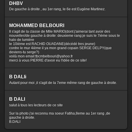
DHBV
De gauche à droite , au 1er rang, le 6e est Eugène Martinez.
MOHAMMED BELBOURI
Il s'agit de la classe de Mlle MARIO(dont j'aimerai tant avoir des
nouvelles!de gauche à droite: deuxieme rang:je suis le 7ième sous le
halo de lumière
le 10ième est RACHID OUADANE(décédé tres jeune)
contre le mur 4ième il ya mon grand copain SERGE DELPY(que
deviens-tu serge?)
voilà mon email:tbcmbelbouri@yahoo.fr
merci à vous PIERRE d'avoir eu l'idée de ce site!
B DALIi
Autant pour moi ,il s'agit de la 7eme même rang de gauche à droite.
B DALI
salut à tous les lecteurs de ce site
Sur la photo j'ai reconnu ma soeur Fatiha,8eme au 1er rang ,de
gauche à droite.
B.DALI