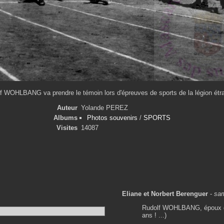
f WOHLBANG va prendre le témoin lors d'épreuves de sports de la légion étr
Auteur
Yolande PEREZ
Albums
Photos souvenirs
/
SPORTS
Visites
14087
Eliane et Norbert Berenguer
-
sam
Rudolf WOHLBANG, époux de Y
ans ! ...)