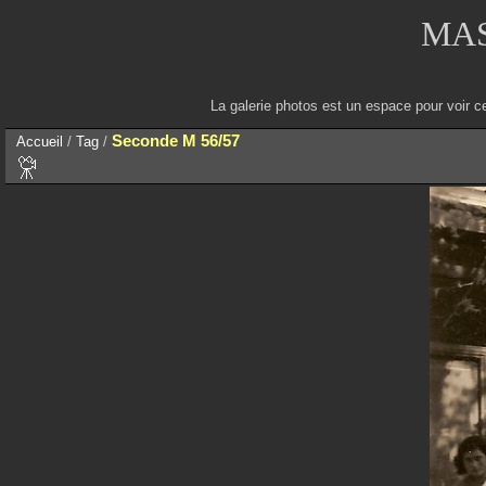
MAS
La galerie photos est un espace pour voir c
Seconde M 56/57
Accueil
/
Tag
/