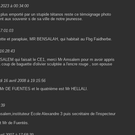
r 2023 à 00:34:00
plus emporté par un stupide tétanos reste ce témoignage photo
t aux souvenir s de sa ville de notre jeunesse.
17:01:03
rette et parapluie, MR BENSALAH, qui habitait au Fbg Faidherbe.
16:28:43
AMSALEM qui faisait le CE1, merci Mr Amsalem pour m avoir appris
à coup de baguette d'olivier sculptée a l'encre rouge , son epouse
i 16 avril 2008 à 19:15:56
en Mr DE FUENTES et le quatrième est Mr HELLALI.
:39
salem,instituteur Ecole Alexandre 3 puis secrétaire de l'inspecteur
it Mr de Fuentès.
ril 2007 à 17:58:39