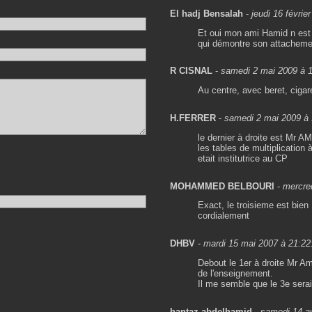
El hadj Bensalah
-
jeudi 16 févrie
Et oui mon ami Hamid n est 
qui démontre son attachemen
R CISNAL
-
samedi 2 mai 2009 à 
Au centre, avec beret, ciga
H.FERRER
-
samedi 2 mai 2009 à 
le dernier à droite est Mr 
les tables de multiplication 
etait institutrice au CP
MOHAMMED BELBOURI
-
mercred
Exact, le troisieme est bi
cordialement
DHBV
-
mardi 15 mai 2007 à 21:22
Debout le 1er à droite Mr Am
de l'enseignement.
Il me semble que le 3e sera
hantaz abdelhamid
-
samedi 14 av