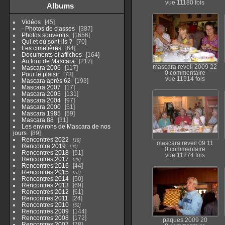
vue 11180 fois
Albums
Vidéos
45
- Photos de classes
387
Photos souvenirs
1656
Qui et où sont-ils ?
70
Les cimetières
64
Documents et affiches
164
Au tour de Mascara
217
mascara reveil 2009 22
Mascara 2006
117
0 commentaire
Pour le plaisir
73
vue 11914 fois
Mascara après 62
193
Mascara 2007
17
Mascara 2005
131
Mascara 2004
97
Mascara 2000
51
Mascara 1985
59
Mascara 88
31
Les environs de Mascara de nos
jours
89
Rencontres 2022
19
mascara reveil 09 11
Rencontre 2019
91
0 commentaire
Rencontres 2018
51
vue 11274 fois
Rencontres 2017
28
Rencontres 2016
44
Rencontres 2015
57
Rencontres 2014
50
Rencontres 2013
69
Rencontres 2012
61
Rencontres 2011
24
Rencontres 2010
52
Rencontres 2009
144
Rencontres 2008
172
paques 2009 20
Rencontres 2007
78