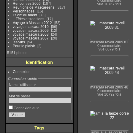
0 commentaire
Rencontres 2006
187
vue 10767 fois
Réunions de Mascaréens
317
Personnages
16
Ils ont du talent
73
_ Fêtes et traditions
17
Voyage à Mascara 2012
53
voyage mascara 2010
56
voyage mascara 2009
12
voyage mascara 2008
24
voyage mascara 2007
20
les vins
94
mascara reveil 2009 81
0 commentaire
Pour le plaisir
2
vue 6079 fois
5151 photos
Identification
Connexion
Connexion rapide
Nom d'utilisateur
mascara reveil 2009 48
0 commentaire
vue 10792 fois
Mot de passe
Connexion auto
Tags
amis la lauze corse 22