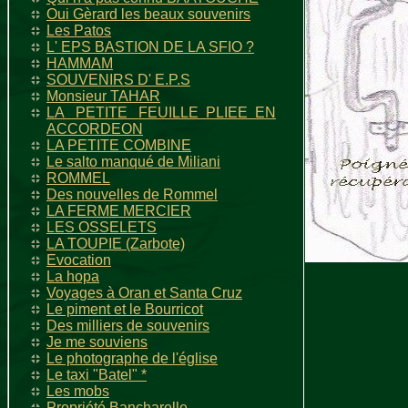
Oui Gèrard les beaux souvenirs
Les Patos
L' EPS BASTION DE LA SFIO ?
HAMMAM
SOUVENIRS D' E.P.S
Monsieur TAHAR
LA PETITE FEUILLE PLIEE EN
ACCORDEON
LA PETITE COMBINE
Le salto manqué de Miliani
ROMMEL
Des nouvelles de Rommel
LA FERME MERCIER
LES OSSELETS
LA TOUPIE (Zarbote)
Evocation
La hopa
Voyages à Oran et Santa Cruz
Le piment et le Bourricot
Des milliers de souvenirs
Je me souviens
Le photographe de l'église
Le taxi "Batel" *
Les mobs
Propriété Bancharelle