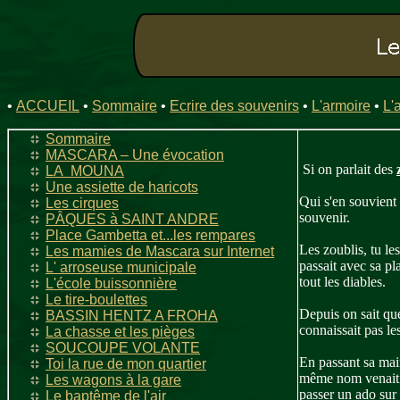
•
ACCUEIL
•
Sommaire
•
Ecrire des souvenirs
•
L'armoire
•
L'
Sommaire
MASCARA – Une évocation
Si on parlait des
LA MOUNA
Une assiette de haricots
Qui s'en souvient 
Les cirques
souvenir.
PÂQUES à SAINT ANDRE
Place Gambetta et...les rempares
Les zoublis, tu l
Les mamies de Mascara sur Internet
passait avec sa pl
L' arroseuse municipale
tout les diables.
L'école buissonnière
Le tire-boulettes
Depuis on sait qu
BASSIN HENTZ A FROHA
connaissait pas les
La chasse et les pièges
SOUCOUPE VOLANTE
En passant sa main
Toi la rue de mon quartier
même nom venait cl
Les wagons à la gare
passer un ado su
Le baptême de l'air