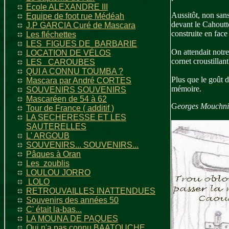
Ecole ALEXANDRE III
Aussitôt, non sans
Equipe de foot rue Médéah
devant le Cahoutto
J.P GARCIA Curé de Mascara
construite en fac
Les fléchettes
LES FIGUES DE BARBARIE
On attendait notre
LOCATION DE VÉLOS
cornet croustillant
LES CAROUBES
QUI A CONNU TOUMBA ?
Plus que le goût d
Mascara par André CORTES
mémoire.
SOUVENIRS SOUVENIRS
Mascaréen de 54 à 62
G
eorges Mouchn
Tour de France ( additif )
LA SECHERESSE ET LES
SAUTERELLES
L' ARGOUB
SOUVENIRS... SOUVENIRS...
Pâques à Oran
Les zoublis
LOULOU JORRO
LOLO
RETROUVAILLES INATTENDUES
Souvenirs des années 50
C' était la-bas...
LA MOUNA DE PAQUES
Qui n'a pas connu BAATOUCHE