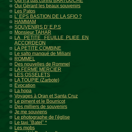
Qui n'a pas connu BAATOUCHE
Oui Gèrard les beaux souvenirs
Les Patos
L' EPS BASTION DE LA SFIO ?
HAMMAM
SOUVENIRS D' E.P.S
Monsieur TAHAR
LA PETITE FEUILLE PLIEE EN
ACCORDEON
LA PETITE COMBINE
Le salto manqué de Miliani
ROMMEL
Des nouvelles de Rommel
LA FERME MERCIER
LES OSSELETS
LA TOUPIE (Zarbote)
Evocation
La hopa
Voyages à Oran et Santa Cruz
Le piment et le Bourricot
Des milliers de souvenirs
Je me souviens
Le photographe de l'église
Le taxi "Batel" *
Les mobs