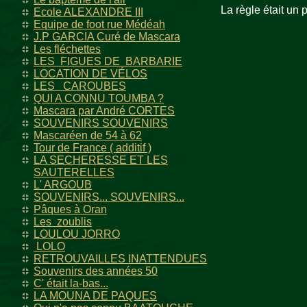
La règle était un p
Ecole ALEXANDRE III
Equipe de foot rue Médéah
J.P GARCIA Curé de Mascara
Les fléchettes
LES FIGUES DE BARBARIE
LOCATION DE VÉLOS
LES CAROUBES
QUI A CONNU TOUMBA ?
Mascara par André CORTES
SOUVENIRS SOUVENIRS
Mascaréen de 54 à 62
Tour de France ( additif )
LA SECHERESSE ET LES
SAUTERELLES
L' ARGOUB
SOUVENIRS... SOUVENIRS...
Pâques à Oran
Les zoublis
LOULOU JORRO
LOLO
RETROUVAILLES INATTENDUES
Souvenirs des années 50
C' était la-bas...
LA MOUNA DE PAQUES