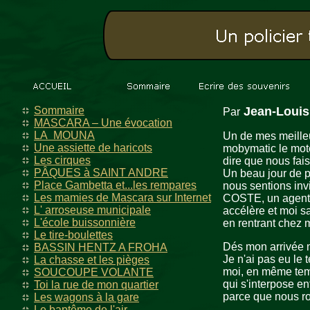
Sommaire
Jean-Loui
Par
MASCARA – Une évocation
LA MOUNA
Un de mes meilleu
Une assiette de haricots
mobymatic le moteu
Les cirques
dire que nous fai
PÂQUES à SAINT ANDRE
Un beau jour de pr
Place Gambetta et...les rempares
nous sentions inv
Les mamies de Mascara sur Internet
COSTE, un agent d
L' arroseuse municipale
accélère et moi sa
L'école buissonnière
en rentrant chez 
Le tire-boulettes
Dés mon arrivée m
BASSIN HENTZ A FROHA
Je n'ai pas eu le
La chasse et les pièges
moi, en même tem
SOUCOUPE VOLANTE
qui s'interpose ent
Toi la rue de mon quartier
parce que nous rou
Les wagons à la gare
Le baptême de l'air