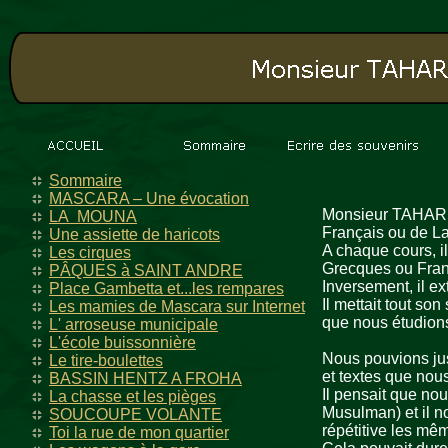
Sommaire
MASCARA – Une évocation
Monsieur TAHAR, ét
LA MOUNA
Français ou de Lat
Une assiette de haricots
A chaque cours, i
Les cirques
Grecques ou Fran
PÂQUES à SAINT ANDRE
Inversement, il ex
Place Gambetta et...les rempares
Il mettait tout so
Les mamies de Mascara sur Internet
que nous étudion
L' arroseuse municipale
L'école buissonnière
Nous pouvions just
Le tire-boulettes
et textes que nou
BASSIN HENTZ A FROHA
Il pensait que no
La chasse et les pièges
Musulman) et il no
SOUCOUPE VOLANTE
répétitive les mêm
Toi la rue de mon quartier