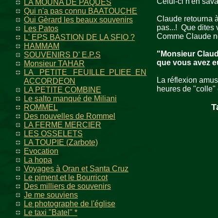
Celui-ci n'en sava
LA MOUNA DE PAQUES
Qui n'a pas connu BAATOUCHE
Claude retourna à
Oui Gèrard les beaux souvenirs
pas...! Que dites
Les Patos
Comme Claude ne 
L' EPS BASTION DE LA SFIO ?
HAMMAM
"Monsieur Claude 
SOUVENIRS D' E.P.S
que vous avez e
Monsieur TAHAR
LA PETITE FEUILLE PLIEE EN
La réflexion amusa
ACCORDEON
heures de "colle" et
LA PETITE COMBINE
Le salto manqué de Miliani
T
ROMMEL
Des nouvelles de Rommel
LA FERME MERCIER
LES OSSELETS
LA TOUPIE (Zarbote)
Evocation
La hopa
Voyages à Oran et Santa Cruz
Le piment et le Bourricot
Des milliers de souvenirs
Je me souviens
Le photographe de l'église
Le taxi "Batel" *