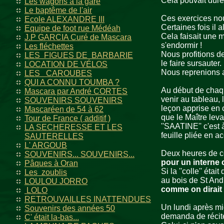
Cela pouvait durer
Les wagons à la gare
Le baptême de l'air
Ces exercices nou
Ecole ALEXANDRE III
Certaines fois il 
Equipe de foot rue Médéah
Cela faisait une m
J.P GARCIA Curé de Mascara
s'endormir !
Les fléchettes
Nous profitions de
LES FIGUES DE BARBARIE
le faire sursauter.
LOCATION DE VÉLOS
Nous reprenions a
LES CAROUBES
QUI A CONNU TOUMBA ?
Au début de chaqu
Mascara par André CORTES
venir au tableau, 
SOUVENIRS SOUVENIRS
leçon apprise en c
Mascaréen de 54 à 62
que le Maître leva
Tour de France ( additif )
''SAATINE'' c'est
LA SECHERESSE ET LES
feuille pliée en a
SAUTERELLES
L' ARGOUB
Deux heures de con
SOUVENIRS... SOUVENIRS...
pour un interne 
Pâques à Oran
Si la ''colle'' ét
Les zoublis
au bois de St Andr
LOULOU JORRO
comme on dirait 
LOLO
RETROUVAILLES INATTENDUES
Un lundi après mi
Souvenirs des années 50
demanda de récite
C' était la-bas...