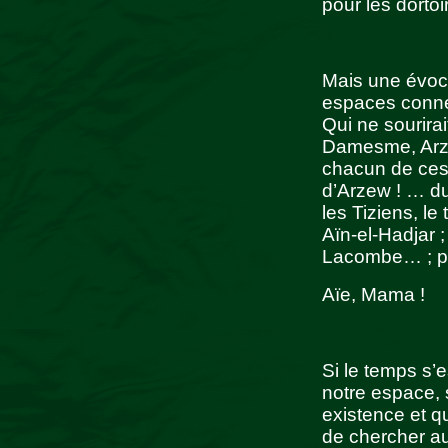
pour les dortoi
Mais une évoc
espaces connex
Qui ne sourira
Damesme, Arze
chacun de ces
d’Arzew ! … du
les Tiziens, le
Aïn-el-Hadjar 
Lacombe… ; pu
Aïe, Mama !
Si le temps s’
notre espace, s
existence et qu
de chercher au