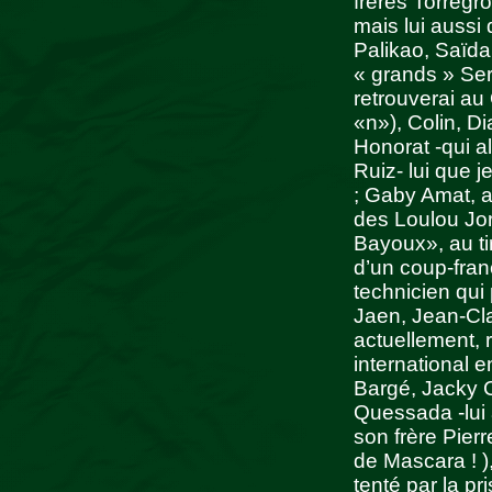
frères Torregr
mais lui aussi
Palikao, Saïda
« grands » Serr
retrouverai a
«n»), Colin, D
Honorat -qui a
Ruiz- lui que j
; Gaby Amat, a
des Loulou Jorr
Bayoux», au ti
d’un coup-fran
technicien qui 
Jaen, Jean-Cla
actuellement, r
international 
Bargé, Jacky 
Quessada -lui 
son frère Pierr
de Mascara ! )
tenté par la pr