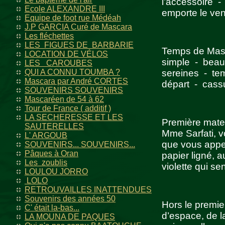
l’accessoire -
Ecole ALEXANDRE III
emporte le ven
Equipe de foot rue Médéah
J.P GARCIA Curé de Mascara
Les fléchettes
LES FIGUES DE BARBARIE
Temps de Masc
LOCATION DE VÉLOS
simple - beau 
LES CAROUBES
QUI A CONNU TOUMBA ?
sereines - te
Mascara par André CORTES
départ - cassu
SOUVENIRS SOUVENIRS
Mascaréen de 54 à 62
Tour de France ( additif )
LA SECHERESSE ET LES
Première mater
SAUTERELLES
Mme Sarfati, v
L' ARGOUB
que vous appeli
SOUVENIRS... SOUVENIRS...
Pâques à Oran
papier ligné, 
Les zoublis
violette qui sen
LOULOU JORRO
LOLO
RETROUVAILLES INATTENDUES
Souvenirs des années 50
Hors le premie
C' était la-bas...
d’espace, de l
LA MOUNA DE PAQUES