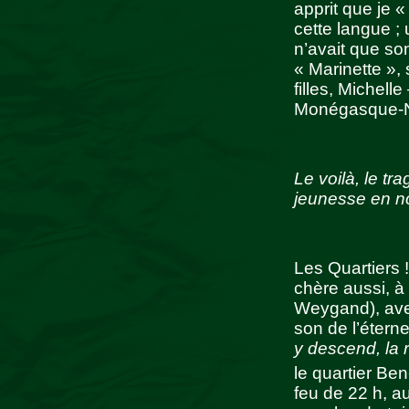
apprit que je «
cette langue ;
n’avait que so
« Marinette »,
filles, Michell
Monégasque-Niç
Le voilà, le tr
jeunesse en 
Les Quartiers 
chère aussi, à 
Weygand), avec
son de l’étern
y descend, la
le quartier Be
feu de 22 h, a