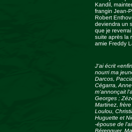
Kandil, mainte
frangin Jean-P
Robert Enthove
deviendra un s
que je reverra
suite après l
amie Freddy La
J’ai écrit «enfi
nourri ma jeu
Darcos, Paccia
Cégarra, Anne-
m’annonçait l’
Georges ; Zézé
Martinez, frère
Loulou, Christi
Huguette et Ni
-épouse de l’ai
Bérenguer, Mar