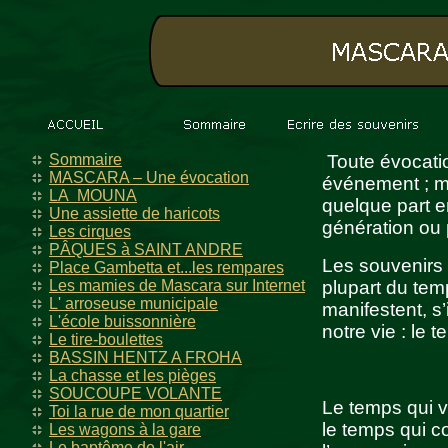
Sommaire
Toute évocation
MASCARA – Une évocation
événement ; ma
LA MOUNA
quelque part e
Une assiette de haricots
génération ou 
Les cirques
PÂQUES à SAINT ANDRE
Les souvenirs s
Place Gambetta et...les rempares
Les mamies de Mascara sur Internet
plupart du tem
L' arroseuse municipale
manifestent, 
L'école buissonnière
notre vie : le 
Le tire-boulettes
BASSIN HENTZ A FROHA
La chasse et les pièges
SOUCOUPE VOLANTE
Le temps qui v
Toi la rue de mon quartier
le temps qui co
Les wagons à la gare
Le baptême de l'air