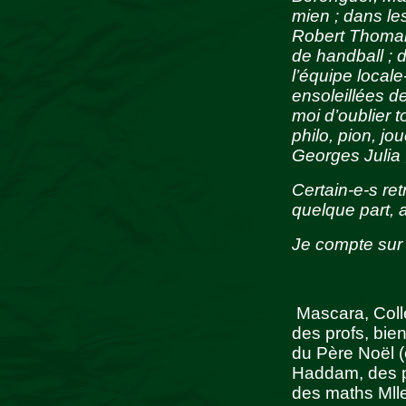
mien ; dans l
Robert Thomann
de handball ; 
l’équipe locale
ensoleillées d
moi d’oublier 
philo, pion, jo
Georges Julia
Certain-e-s re
quelque part, 
Je compte sur 
Mascara, Collè
des profs, bie
du Père Noël (
Haddam, des pi
des maths Mll