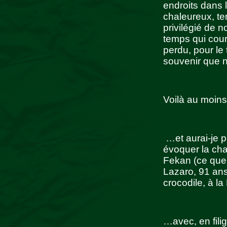
endroits dans l
chaleureux, te
privilégié de n
temps qui cour
perdu, pour le
souvenir que n
Voilà au moins
…et aurai-je p
évoquer la cha
Fekan (ce que j
Lazaro, 91 ans
crocodile, à l
…avec, en fili