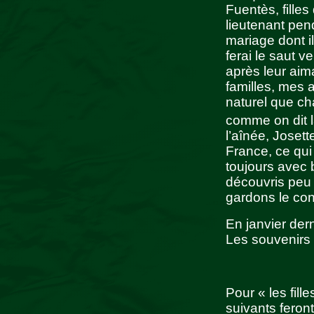
Fuentès, filles
lieutenant pen
mariage dont il
ferai le saut v
après leur aima
familles, mes 
naturel que ch
comme on dit 
l’aînée, Joset
France, ce qui
toujours avec 
découvris peu 
gardons le con
En janvier dern
Les souvenirs 
Pour « les fil
suivants feron