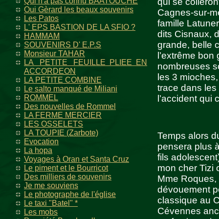
Qui n'a pas connu BAATOUCHE
qui se colleron
Oui Gèrard les beaux souvenirs
Cagnes-sur-mer,
Les Patos
famille Latuner
L' EPS BASTION DE LA SFIO ?
dits Cisnaux, 
HAMMAM
grande, belle 
SOUVENIRS D' E.P.S
Monsieur TAHAR
l’extrême bon 
LA PETITE FEUILLE PLIEE EN
nombreuses sort
ACCORDEON
les 3 mioches, 
LA PETITE COMBINE
trace dans les
Le salto manqué de Miliani
ROMMEL
l’accident qui 
Des nouvelles de Rommel
LA FERME MERCIER
LES OSSELETS
LA TOUPIE (Zarbote)
Temps alors du
Evocation
pensera plus à
La hopa
fils adolescen
Voyages à Oran et Santa Cruz
mon cher Tizi 
Le piment et le Bourricot
Des milliers de souvenirs
Mme Roques, do
Je me souviens
dévouement péd
Le photographe de l'église
classique au C
Le taxi "Batel" *
Cévennes ances
Les mobs