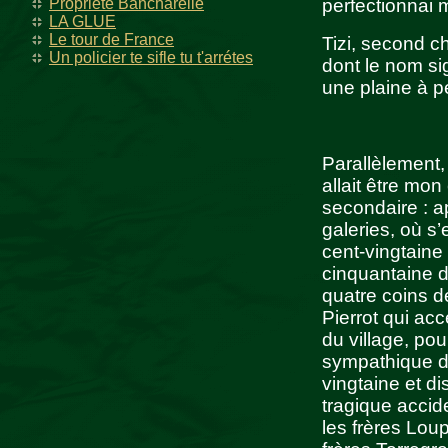
Propriété Bancharelle
perfectionnai m
LA GLUE
Le tour de France
Tizi, second 
Un policier te sifle tu t'arrétes
dont le nom sig
une plaine à p
Parallèlement,
allait être mo
secondaire : a
galeries, où s
cent-vingtaine
cinquantaine d
quatre coins de
Pierrot qui ac
du village, po
sympathique dé
vingtaine et d
tragique accide
les frères Lou