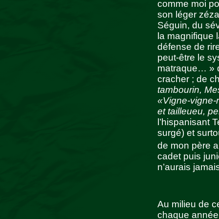
comme moi pou
son léger zéza
Séguin, du sé
la magnifique 
défense de rir
peut-être le s
matraque… » dis
cracher ; de 
tambourin, Mes
«Vigne-vigne-r
et tailleueu, 
l’hispanisant T
surgé) et sur
de mon père a
cadet puis jun
n’aurais jamais
Au milieu de c
chaque année 