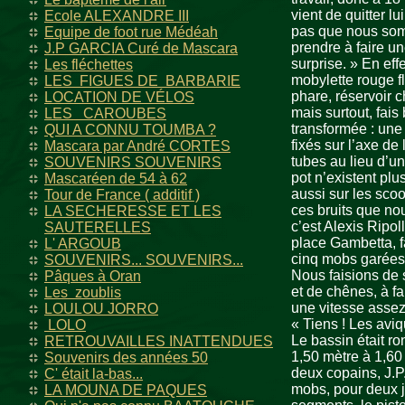
vient de quitter lu
Ecole ALEXANDRE III
pas que nous somm
Equipe de foot rue Médéah
prendre à faire un
J.P GARCIA Curé de Mascara
surprise. » En ef
Les fléchettes
mobylette rouge f
LES FIGUES DE BARBARIE
phare, réservoir c
LOCATION DE VÉLOS
mais surtout, fais
LES CAROUBES
transformée : une
QUI A CONNU TOUMBA ?
fixés sur l’axe de
Mascara par André CORTES
tubes au lieu d’un
SOUVENIRS SOUVENIRS
pot n’existent plu
Mascaréen de 54 à 62
aussi sur les sco
Tour de France ( additif )
ces bruits que no
LA SECHERESSE ET LES
c’est Alexis Ripol
SAUTERELLES
place Gambetta, fa
L' ARGOUB
cinq mobs garées 
SOUVENIRS... SOUVENIRS...
Nous faisions de 
Pâques à Oran
et de chênes, à fa
Les zoublis
une vitesse assez
LOULOU JORRO
« Tiens ! Les aviq
LOLO
Le bassin était ro
RETROUVAILLES INATTENDUES
1,50 mètre à 1,60 
Souvenirs des années 50
deux copains, J.P.
C' était la-bas...
mobs, pour deux j
LA MOUNA DE PAQUES