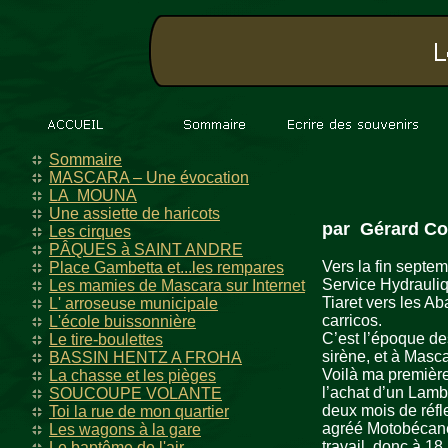
Sommaire
MASCARA – Une évocation
LA MOUNA
Une assiette de haricots
par Gérard Co
Les cirques
PÂQUES à SAINT ANDRE
Vers la fin septem
Place Gambetta et...les rempares
Service Hydrauliq
Les mamies de Mascara sur Internet
Tiaret vers les Ab
L' arroseuse municipale
carricos.
L'école buissonnière
C’est l’époque des
Le tire-boulettes
sirène, et à Masc
BASSIN HENTZ A FROHA
Voilà ma première
La chasse et les pièges
l’achat d’un Lamb
SOUCOUPE VOLANTE
deux mois de réf
Toi la rue de mon quartier
agréé Motobécane,
Les wagons à la gare
travail, donc à 18
Le baptême de l'air