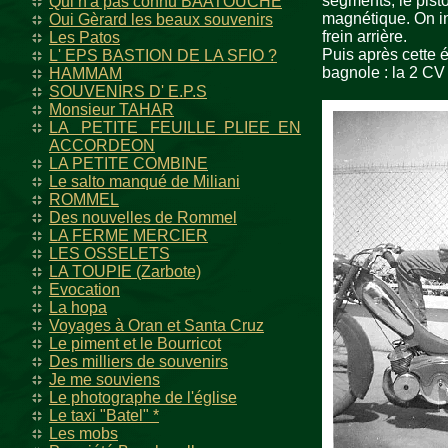
segments, le pisto
Qui n'a pas connu BAATOUCHE
magnétique. On in
Oui Gèrard les beaux souvenirs
frein arrière.
Les Patos
Puis après cette 
L' EPS BASTION DE LA SFIO ?
bagnole : la 2 CV
HAMMAM
SOUVENIRS D' E.P.S
Monsieur TAHAR
LA PETITE FEUILLE PLIEE EN
ACCORDEON
LA PETITE COMBINE
Le salto manqué de Miliani
ROMMEL
Des nouvelles de Rommel
LA FERME MERCIER
LES OSSELETS
LA TOUPIE (Zarbote)
Evocation
La hopa
Voyages à Oran et Santa Cruz
Le piment et le Bourricot
Des milliers de souvenirs
Je me souviens
Le photographe de l'église
Le taxi "Batel" *
Les mobs