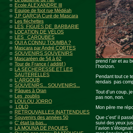
Ecole ALEXANDRE III
Equipe de foot rue Médéah
J.P GARCIA Curé de Mascara
Les fléchettes
LES FIGUES DE BARBARIE
LOCATION DE VÉLOS
LES CAROUBES
QUI A CONNU TOUMBA ?
Mascara par André CORTES
SOUVENIRS SOUVENIRS
Mascaréen de 54 à 62
prend l’air et au 
Tour de France ( additif )
l’horizon.
LA SECHERESSE ET LES
SAUTERELLES
Pendant tout ce te
L' ARGOUB
rendais pas comp
SOUVENIRS... SOUVENIRS...
Pâques à Oran
Tout d’un coup, j
Les zoublis
pas non, non.
LOULOU JORRO
LOLO
Mon père me répond
RETROUVAILLES INATTENDUES
Souvenirs des années 50
Que c’est’ il pass
C' était la-bas...
suivi des yeux jus
LA MOUNA DE PAQUES
l’avion s’éloignai