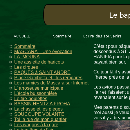
Sommaire
C’était pour pâqu
MASCARA – Une évocation
descendus à ST A
LA MOUNA
HANIFIA pour la jo
Une assiette de haricots
payant bien sur.
Les cirques
Ce jour là il y a
PÂQUES à SAINT ANDRE
l’herbe prés de la
Place Gambetta et...les rempares
Les mamies de Mascara sur Internet
Les avions passai
L' arroseuse municipale
l’air et faisaient
L'école buissonnière
revenaient sur le 
Le tire-boulettes
BASSIN HENTZ A FROHA
Mes parents discu
La chasse et les pièges
moi aussi je veux 
SOUCOUPE VOLANTE
vois il y a beauc
Toi la rue de mon quartier
Les wagons à la gare
Le baptême de l'air