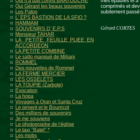
Qui n'a pas connu BAATOUCHE
mes épaules et à 
Oui Gèrard les beaux souvenirs
comprimés et deven
Les Patos
subitement passé
L' EPS BASTION DE LA SFIO ?
HAMMAM
Gérard CORTES
SOUVENIRS D' E.P.S
Monsieur TAHAR
LA PETITE FEUILLE PLIEE EN
ACCORDEON
LA PETITE COMBINE
Le salto manqué de Miliani
ROMMEL
Des nouvelles de Rommel
LA FERME MERCIER
LES OSSELETS
LA TOUPIE (Zarbote)
Evocation
La hopa
Voyages à Oran et Santa Cruz
Le piment et le Bourricot
Des milliers de souvenirs
Je me souviens
Le photographe de l'église
Le taxi "Batel" *
Les mobs