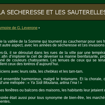
armoire de G. Leverone
•
de la vallée de la Somme qui tournent au cauchemar pour ses h
t autre aspect, avec les années de sécheresse et l;es invasions 
-là, il se déroulait dans les rues de la ville par une tempéra
afin d’implorer le ciel de déverser sa manne bienfaisante, pr
anné de couleurs chatoyantes. Les tenues de ceux qui se tenai
lent ceux des toréros d’aujourd’hui.
iciens avec leurs
raïta
, les
chebkas
et les tam-tam.
el ensemble harmonieux, malgré le tintamarre. Et la chorale, q
 d’une mélopée : «
Ya Sidi Moulana, artina l’ma
! »
es fenêtres ou balcons des maisons, les habitants leur jetaient 
sirée était aussi pour tous synonyme de bien-être, les marché
uentes.