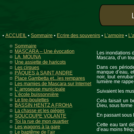
•
ACCUEIL
•
Sommaire
•
Ecrire des souvenirs
•
L'armoire
•
L'
Sommaire
MASCARA – Une évocation
Les inondations 
LA MOUNA
Mascara, d’un tou
Une assiette de haricots
Dans ces périodes
Les cirques
manque d’eau, et 
PÂQUES à SAINT ANDRE
noir, tout enrub
Place Gambetta et...les rempares
lumière me rappel
Les mamies de Mascara sur Internet
L' arroseuse municipale
Suivaient les mus
L'école buissonnière
Le tire-boulettes
Cela faisait un b
BASSIN HENTZ A FROHA
Dieu, sous forme
La chasse et les pièges
En passant sous l
SOUCOUPE VOLANTE
Toi la rue de mon quartier
Cette eau tant dé
Les wagons à la gare
d’eau moins fréq
Le baptême de l'air