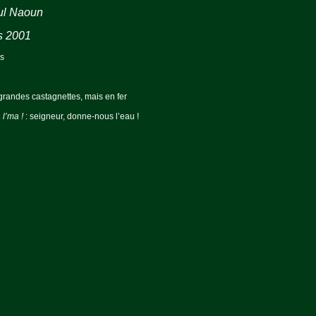
ul Naoun
s 2001
ns
s grandes castagnettes, mais en fer
 l’ma !
: seigneur, donne-nous l’eau !