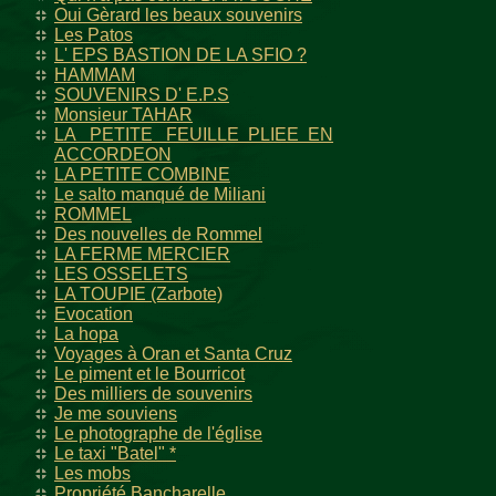
Oui Gèrard les beaux souvenirs
Les Patos
L' EPS BASTION DE LA SFIO ?
HAMMAM
SOUVENIRS D' E.P.S
Monsieur TAHAR
LA PETITE FEUILLE PLIEE EN
ACCORDEON
LA PETITE COMBINE
Le salto manqué de Miliani
ROMMEL
Des nouvelles de Rommel
LA FERME MERCIER
LES OSSELETS
LA TOUPIE (Zarbote)
Evocation
La hopa
Voyages à Oran et Santa Cruz
Le piment et le Bourricot
Des milliers de souvenirs
Je me souviens
Le photographe de l'église
Le taxi "Batel" *
Les mobs
Propriété Bancharelle