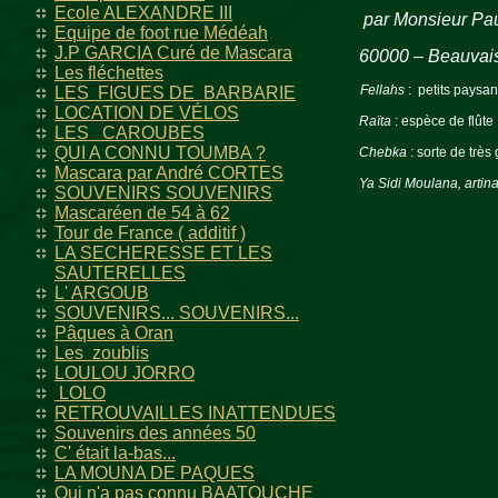
Ecole ALEXANDRE III
par Monsieur Pa
Equipe de foot rue Médéah
J.P GARCIA Curé de Mascara
60000 – Beauvai
Les fléchettes
Fellahs
: petits paysa
LES FIGUES DE BARBARIE
LOCATION DE VÉLOS
Raïta
: espèce de flûte
LES CAROUBES
QUI A CONNU TOUMBA ?
Chebka
: sorte de trè
Mascara par André CORTES
Ya Sidi Moulana, artina
SOUVENIRS SOUVENIRS
Mascaréen de 54 à 62
Tour de France ( additif )
LA SECHERESSE ET LES
SAUTERELLES
L' ARGOUB
SOUVENIRS... SOUVENIRS...
Pâques à Oran
Les zoublis
LOULOU JORRO
LOLO
RETROUVAILLES INATTENDUES
Souvenirs des années 50
C' était la-bas...
LA MOUNA DE PAQUES
Qui n'a pas connu BAATOUCHE