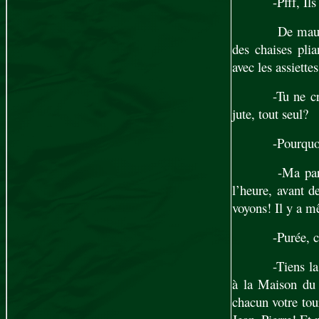
-Pfff, Il
De mauv
des chaises plia
avec les assiette
-Tu ne c
jute, tout seul?
-Pourquoi
-Ma paro
l’heure, avant d
voyons! Il y a m
-Purée, c
-Tiens l
à la Maison du 
chacun votre tou