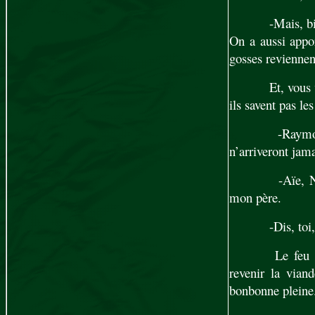
-Mais, b
On a aussi appor
gosses reviennent
Et, vous
ils savent pas les
-Raymon
n’arriveront jama
-Aïe, Na
mon père.
-Dis, to
Le feu 
revenir la vian
bonbonne pleine