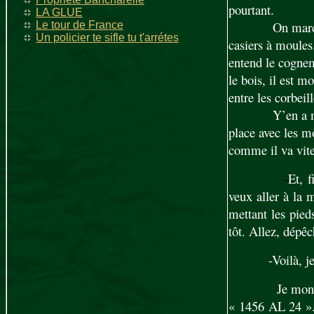
pourtant.
LA GLUE
On marche
Le tour de France
Un policier te sifle tu t'arrétes
casiers à moules.
entend le cognem
le bois, il est m
entre les corbeill
Y’en a m
place avec les m
comme il va vite
-
Et, 
veux aller à la 
mettant les pied
tôt. Allez, dépêc
-Voilà, j
Je monte
« 1456 AL 24 ». I