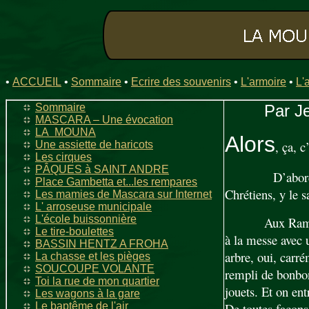
•
ACCUEIL
•
Sommaire
•
Ecrire des souvenirs
•
L'armoire
•
L'
Sommaire
Par Je
MASCARA – Une évocation
LA MOUNA
Alors
, ça, c
Une assiette de haricots
Les cirques
PÂQUES à SAINT ANDRE
D’abor
Place Gambetta et...les rempares
Chrétiens, y le s
Les mamies de Mascara sur Internet
L' arroseuse municipale
L'école buissonnière
Aux Rame
Le tire-boulettes
à la messe avec u
BASSIN HENTZ A FROHA
arbre, oui, carré
La chasse et les pièges
SOUCOUPE VOLANTE
rempli de bonbon
Toi la rue de mon quartier
jouets. Et on ent
Les wagons à la gare
Le baptême de l'air
De toutes façons,