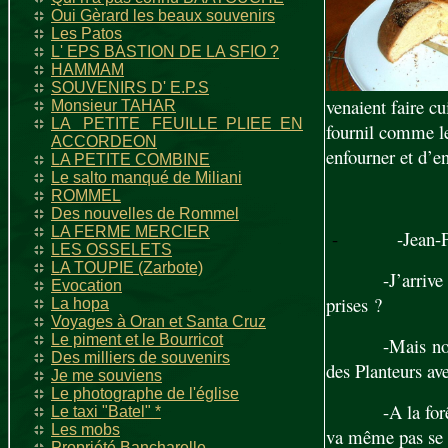
Oui Gèrard les beaux souvenirs
Les Patos
L' EPS BASTION DE LA SFIO ?
HAMMAM
SOUVENIRS D' E.P.S
venaient faire cu
Monsieur TAHAR
LA PETITE FEUILLE PLIEE EN
fournil comme le
ACCORDEON
enfourner et d’en
LA PETITE COMBINE
Le salto manqué de Miliani
ROMMEL
Des nouvelles de Rommel
LA FERME MERCIER
-
-Jean-Pierre,
LES OSSELETS
LA TOUPIE (Zarbote)
-J’arriv
Evocation
prises ?
La hopa
Voyages à Oran et Santa Cruz
Le piment et le Bourricot
-Mais no
Des milliers de souvenirs
des Planteurs av
Je me souviens
Le photographe de l'église
-A la fo
Le taxi "Batel" *
Les mobs
va même pas se 
Propriété Bancharelle