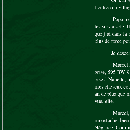
l’entrée du villag
-Papa, on
les vers à soie. 
que j’ai dans la 
plus de force po
Je desce
Marcel P
grise, 595 BW 91,
bise à Nanette, 
mes cheveux coup
an de plus que m
vue, elle.
Marcel, 
moustache, bien t
élégance. Comm