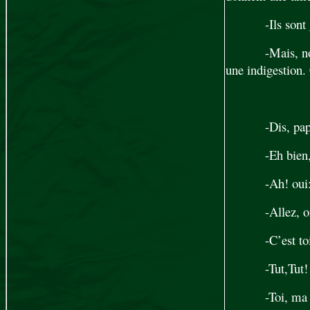
-Ils sont
-Mais, no
une indigestion.
-Dis, pap
-Eh bien
-Ah! oui:
-Allez, o
-C’est to
-Tut,Tut
-Toi, ma 