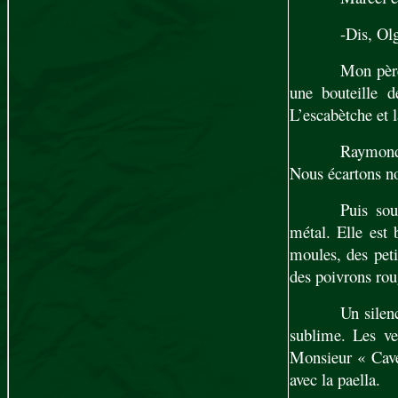
-Dis, Olg
Mon père 
une bouteille d
L’escabètche et l
Raymond r
Nous écartons nos
Puis sou
métal. Elle est 
moules, des peti
des poivrons rou
Un silen
sublime. Les ve
Monsieur « Cave
avec la paella.