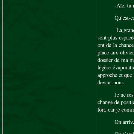
-Aïe, tu 
Qu’est-ce
La grand
sont plus espacée
ont de la chance
place aux olivie
dossier de ma mè
légère évaporati
approche et que l
devant nous.
Je ne re
change de positio
fort, car je com
On arriv
On s’arr