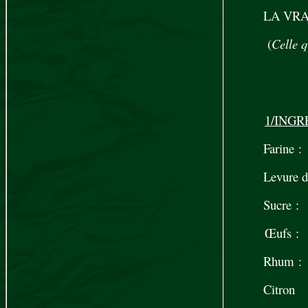
LA VR
(
Celle q
1/INGR
Farine 
Levure de
Sucre 
Œufs : 2 pl
Rhum :
Citron 