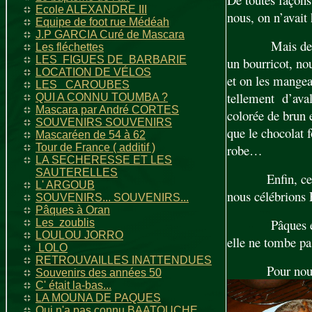
Ecole ALEXANDRE III
nous, on n’avait 
Equipe de foot rue Médéah
J.P GARCIA Curé de Mascara
Mais des 
Les fléchettes
LES FIGUES DE BARBARIE
un bourricot, no
LOCATION DE VÉLOS
et on les mangea
LES CAROUBES
tellement d’aval
QUI A CONNU TOUMBA ?
Mascara par André CORTES
colorée de brun e
SOUVENIRS SOUVENIRS
que le chocolat fo
Mascaréen de 54 à 62
Tour de France ( additif )
robe…
LA SECHERESSE ET LES
SAUTERELLES
Enfin, c
L' ARGOUB
nous célébrions 
SOUVENIRS... SOUVENIRS...
Pâques à Oran
Pâques e
Les zoublis
LOULOU JORRO
elle ne tombe p
LOLO
RETROUVAILLES INATTENDUES
Pour nou
Souvenirs des années 50
C' était la-bas...
LA MOUNA DE PAQUES
Qui n'a pas connu BAATOUCHE