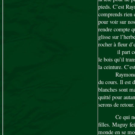
pieds. C’est Ray
comprends rien et
pour voir sur no
rendre compte qu
glisse sur l’herb
rocher à fleur d’
il part c
le bois qu’il tra
la ceinture. C’es
Raymond 
du cours. Il est 
blanches sont ma
quitté pour auta
serons de retour.
Ce qui n
filles. Maguy fe
monde en se moq