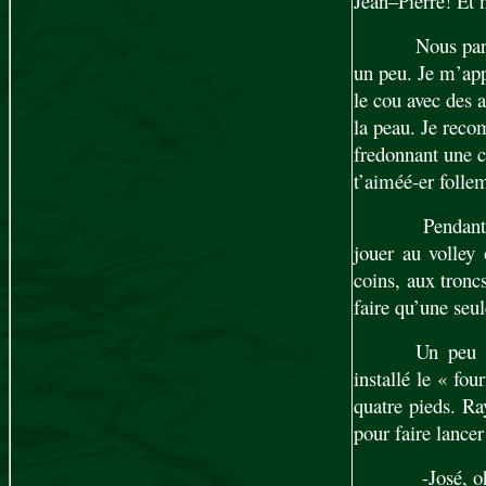
Jean–Pierre! Et
Nous part
un peu. Je m’app
le cou avec des a
la peau. Je reco
fredonnant une 
t’aiméé-er folle
Pendant 
jouer au volley
coins, aux tronc
faire qu’une seu
Un peu à
installé le « fou
quatre pieds. Ra
pour faire lancer
-José, o