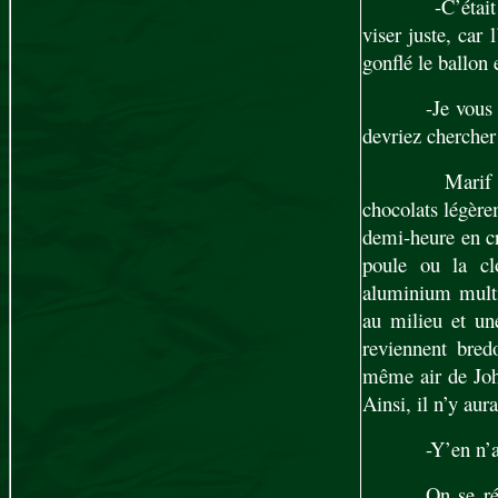
-C’était
viser juste, car 
gonflé le ballon
-Je vous
devriez chercher
Marif et
chocolats légère
demi-heure en cr
poule ou la cl
aluminium multi
au milieu et un
reviennent bredo
même air de John
Ainsi, il n’y aur
-Y’en n’
On se ré