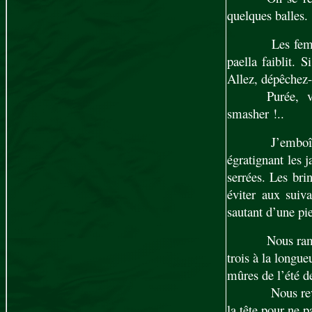
quelques balles.
Les femm
paella faiblit. 
Allez, dépêchez-
Purée, 
smasher !..
J’emboît
égratignant les j
serrées. Les bri
éviter aux suiv
sautant d’une pi
Nous ram
trois à la longue
mûres de l’été d
Nous rev
la tête pour ne p