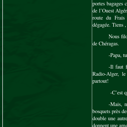
portes bagages c
de l’Ouest Algér
route du Frais 
dégagée. Tiens ,
Nous fil
de Chéragas.
-Papa, tu
-Il faut 
Radio-Alger, le
partout!
-C’est q
-Mais, n
bosquets près des
double une autre 
donnent une am