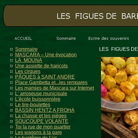
Sommaire
LES FIGUES DE 
MASCARA – Une évocation
LA MOUNA
Une assiette de haricots
Les cirques
PÂQUES à SAINT ANDRE
Place Gambetta et...les rempares
Les mamies de Mascara sur Internet
L' arroseuse municipale
L'école buissonnière
Le tire-boulettes
BASSIN HENTZ A FROHA
La chasse et les pièges
SOUCOUPE VOLANTE
Toi la rue de mon quartier
Les wagons à la gare
Le baptême de l'air