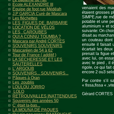
Ecole ALEXANDRE III
venaient des marc
Equipe de foot rue Médéah
étaient grosses 
J.P GARCIA Curé de Mascara
SIMPE,rue de méd
Les fléchettes
potable et une pe
LES FIGUES DE BARBARIE
aluminium » et so
LOCATION DE VÉLOS
suivante: On chois
LES CAROUBES
disait au marchant
QUI A CONNU TOUMBA ?
un couteau dont 
Mascara par André CORTES
ensuite il faisai
SOUVENIRS SOUVENIRS
écartait les deu
Mascaréen de 54 à 62
prenait la figue e
Tour de France ( additif )
avec lui, on essa
LA SECHERESSE ET LES
avec le pied , il 
SAUTERELLES
rigole, ce qui fa
L' ARGOUB
encore 2 ou3 sel
SOUVENIRS... SOUVENIRS...
Pâques à Oran
Par contre s’il s
Les zoublis
« fissa,fissa « ,vit
LOULOU JORRO
LOLO
Gérard CORTES
RETROUVAILLES INATTENDUES
Souvenirs des années 50
C' était la-bas...
LA MOUNA DE PAQUES