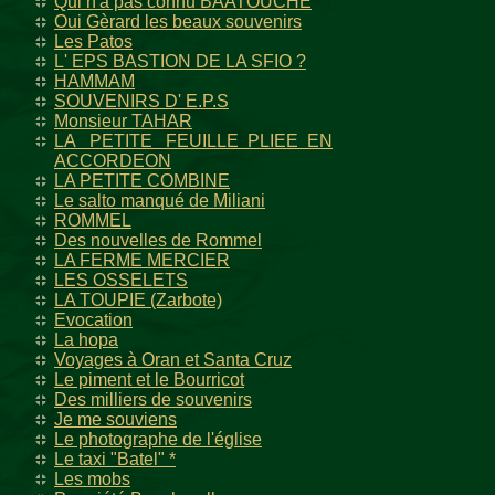
Qui n'a pas connu BAATOUCHE
Oui Gèrard les beaux souvenirs
Les Patos
L' EPS BASTION DE LA SFIO ?
HAMMAM
SOUVENIRS D' E.P.S
Monsieur TAHAR
LA PETITE FEUILLE PLIEE EN
ACCORDEON
LA PETITE COMBINE
Le salto manqué de Miliani
ROMMEL
Des nouvelles de Rommel
LA FERME MERCIER
LES OSSELETS
LA TOUPIE (Zarbote)
Evocation
La hopa
Voyages à Oran et Santa Cruz
Le piment et le Bourricot
Des milliers de souvenirs
Je me souviens
Le photographe de l'église
Le taxi "Batel" *
Les mobs