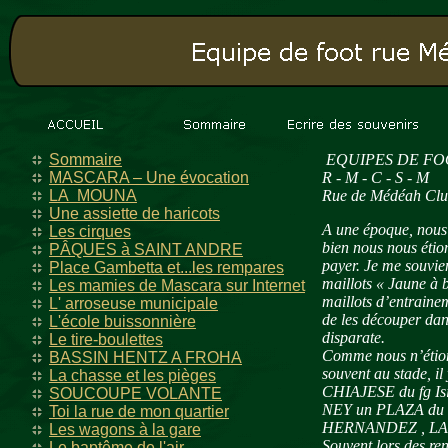
Sommaire
EQUIPES DE FO
MASCARA – Une évocation
R - M - C - S - M
LA MOUNA
Rue de Médéah Clu
Une assiette de haricots
A une époque, nous 
Les cirques
bien nous nous étion
PÂQUES à SAINT ANDRE
payer. Je me souvie
Place Gambetta et...les rempares
maillots « Jaune à b
Les mamies de Mascara sur Internet
maillots d’entraine
L' arroseuse municipale
de les découper dans
L'école buissonnière
disparate.
Le tire-boulettes
Comme nous n’étions 
BASSIN HENTZ A FROHA
souvent au stade, i
La chasse et les pièges
CHIAJESE du fg Isi
SOUCOUPE VOLANTE
NEY un PLAZA du fg
Toi la rue de mon quartier
HERNANDEZ , LA
Les wagons à la gare
Souvent lors des ren
Le baptême de l'air