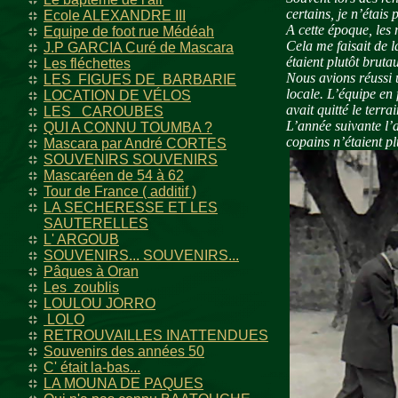
certains, je n’étais
Ecole ALEXANDRE III
A cette époque, les 
Equipe de foot rue Médéah
Cela me faisait de l
J.P GARCIA Curé de Mascara
étaient plutôt bruta
Les fléchettes
Nous avions réussi u
LES FIGUES DE BARBARIE
locale. L’équipe en 
LOCATION DE VÉLOS
avait quitté le terra
LES CAROUBES
L’année suivante l’
QUI A CONNU TOUMBA ?
copains n’étaient p
Mascara par André CORTES
SOUVENIRS SOUVENIRS
Mascaréen de 54 à 62
Tour de France ( additif )
LA SECHERESSE ET LES
SAUTERELLES
L' ARGOUB
SOUVENIRS... SOUVENIRS...
Pâques à Oran
Les zoublis
LOULOU JORRO
LOLO
RETROUVAILLES INATTENDUES
Souvenirs des années 50
C' était la-bas...
LA MOUNA DE PAQUES