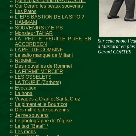
Qui n'a pas connu BAATOUCHE
Oui Gèrard les beaux souvenirs
Les Patos
L' EPS BASTION DE LA SFIO ?
HAMMAM
SOUVENIRS D' E.P.S
Monsieur TAHAR
LA PETITE FEUILLE PLIEE EN
Sur cette photo l’
ACCORDEON
à Mascara: en plus 
LA PETITE COMBINE
Gérard CORTES
Le salto manqué de Miliani
ROMMEL
Des nouvelles de Rommel
LA FERME MERCIER
LES OSSELETS
LA TOUPIE (Zarbote)
Evocation
La hopa
Voyages à Oran et Santa Cruz
Le piment et le Bourricot
Des milliers de souvenirs
Je me souviens
Le photographe de l'église
Le taxi "Batel" *
Les mobs