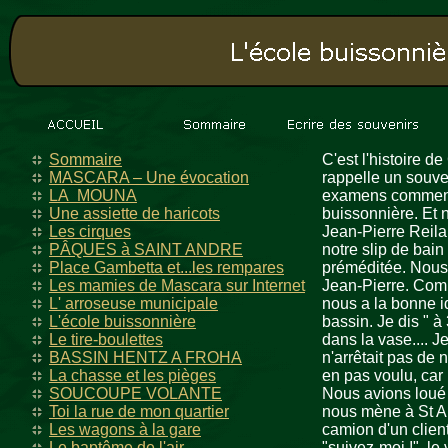
Sommaire
C'est l'histoire 
MASCARA – Une évocation
rappelle un souven
LA MOUNA
examens commençai
Une assiette de haricots
buissonnière. Et 
Les cirques
Jean-Pierre Reila
PÂQUES à SAINT ANDRE
notre slip de bai
Place Gambetta et...les rempares
préméditée. Nous 
Les mamies de Mascara sur Internet
Jean-Pierre. Comme
L' arroseuse municipale
nous a la bonne id
L'école buissonnière
bassin. Je dis " à 
Le tire-boulettes
dans la vase.... J
BASSIN HENTZ A FROHA
n'arrêtait pas de 
La chasse et les pièges
en pas voulu, car 
SOUCOUPE VOLANTE
Nous avions loué n
Toi la rue de mon quartier
nous mène à St An
Les wagons à la gare
camion d'un client
Le baptême de l'air
"suivez-moi !", le