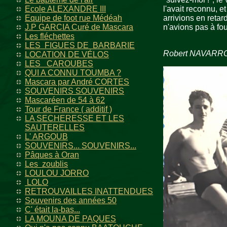
Ecole ALEXANDRE III
l'avait reconnu, e
Equipe de foot rue Médéah
arrivions en retar
J.P GARCIA Curé de Mascara
n'avions pas à fou
Les fléchettes
LES FIGUES DE BARBARIE
Robert NAVARR
LOCATION DE VÉLOS
LES CAROUBES
QUI A CONNU TOUMBA ?
Mascara par André CORTES
SOUVENIRS SOUVENIRS
Mascaréen de 54 à 62
Tour de France ( additif )
LA SECHERESSE ET LES
SAUTERELLES
L' ARGOUB
SOUVENIRS... SOUVENIRS...
Pâques à Oran
Les zoublis
LOULOU JORRO
LOLO
RETROUVAILLES INATTENDUES
Souvenirs des années 50
C' était la-bas...
LA MOUNA DE PAQUES