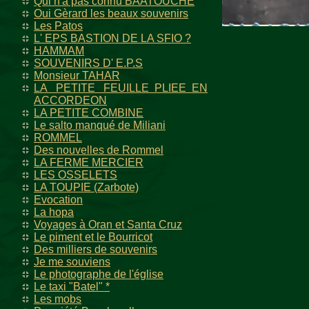
Qui n'a pas connu BAATOUCHE
Oui Gèrard les beaux souvenirs
Les Patos
L' EPS BASTION DE LA SFIO ?
HAMMAM
SOUVENIRS D' E.P.S
Monsieur TAHAR
LA PETITE FEUILLE PLIEE EN
ACCORDEON
LA PETITE COMBINE
Le salto manqué de Miliani
ROMMEL
Des nouvelles de Rommel
LA FERME MERCIER
LES OSSELETS
LA TOUPIE (Zarbote)
Evocation
La hopa
Voyages à Oran et Santa Cruz
Le piment et le Bourricot
Des milliers de souvenirs
Je me souviens
Le photographe de l'église
Le taxi "Batel" *
Les mobs