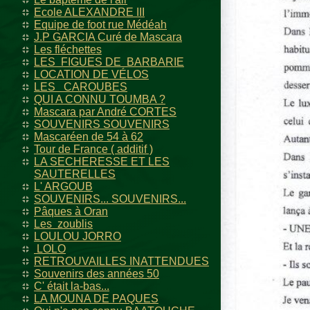
Ecole ALEXANDRE III
Equipe de foot rue Médéah
J.P GARCIA Curé de Mascara
Les fléchettes
LES FIGUES DE BARBARIE
LOCATION DE VÉLOS
LES CAROUBES
QUI A CONNU TOUMBA ?
Mascara par André CORTES
SOUVENIRS SOUVENIRS
Mascaréen de 54 à 62
Tour de France ( additif )
LA SECHERESSE ET LES
SAUTERELLES
L' ARGOUB
SOUVENIRS... SOUVENIRS...
Pâques à Oran
Les zoublis
LOULOU JORRO
LOLO
RETROUVAILLES INATTENDUES
Souvenirs des années 50
C' était la-bas...
LA MOUNA DE PAQUES