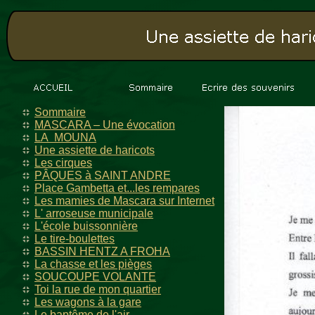
Sommaire
MASCARA – Une évocation
LA MOUNA
Une assiette de haricots
Les cirques
PÂQUES à SAINT ANDRE
Place Gambetta et...les rempares
Les mamies de Mascara sur Internet
L' arroseuse municipale
L'école buissonnière
Le tire-boulettes
BASSIN HENTZ A FROHA
La chasse et les pièges
SOUCOUPE VOLANTE
Toi la rue de mon quartier
Les wagons à la gare
Le baptême de l'air