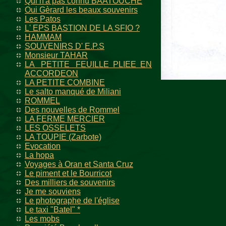
Qui n'a pas connu BAATOUCHE
Oui Gèrard les beaux souvenirs
Les Patos
L' EPS BASTION DE LA SFIO ?
HAMMAM
SOUVENIRS D' E.P.S
Monsieur TAHAR
LA PETITE FEUILLE PLIEE EN
ACCORDEON
LA PETITE COMBINE
Le salto manqué de Miliani
ROMMEL
Des nouvelles de Rommel
LA FERME MERCIER
LES OSSELETS
LA TOUPIE (Zarbote)
Evocation
La hopa
Voyages à Oran et Santa Cruz
Le piment et le Bourricot
Des milliers de souvenirs
Je me souviens
Le photographe de l'église
Le taxi "Batel" *
Les mobs