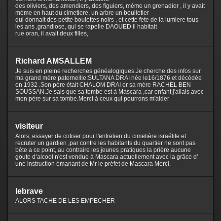
des oliviers, des amendiers, des figuiers, méme un grenadier , il y avait
méme en haut du cimetiere, un arbre un boulletier
qui donnait des petite boulettes noirs , et cette fete de la lumiere tous
les ans ,grandiose, qui se rapelle DAOUED il habitait
rue oran, il avait deux filles,
Richard AMSALLEM
Je suis en pleine recherches généalogiques.Je cherche des infos sur
ma grand mère paternellle:SULTANA DRAI née le16/1876 et décédée
en 1932 .Son père était CHALOM DRAI er sa mère RACHEL BEN
SOUSSAN.Je sais que sa tombe est à Mascara ,car enfant j'allais avec
mon père sur sa tombe.Merci à ceux qui pourrons m'aider
visiteur
Alors, essayer de cotiser pour l'entretien du cimetière israélite et
recruter un gardien ,par contre les habitants du quartier ne sont pas
bête a ce point, au contraire les jeunes pratiques la prière aucune
goute d’alcool n'est vendue à Mascara actuellement avec la grâce d'
une instruction émanant de Mr le préfet de Mascara Merci.
lebrave
ALORS TACHE DE LES EMPECHER