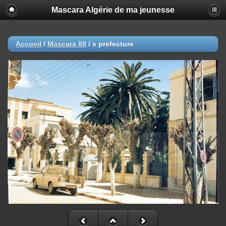
Mascara Algérie de ma jeunesse
Accueil
/
Mascara 88
/
s prefecture