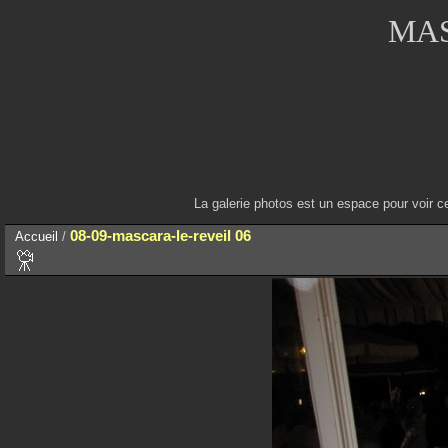
MAS
La galerie photos est un espace pour voir c
08-09-mascara-le-reveil 06
Accueil
/