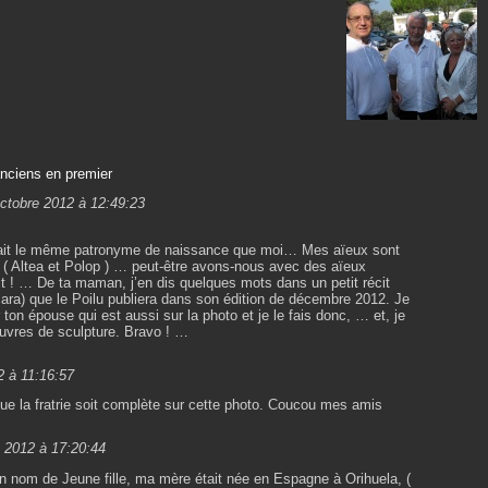
anciens en premier
octobre 2012 à 12:49:23
vait le même patronyme de naissance que moi… Mes aïeux sont
e ( Altea et Polop ) … peut-être avons-nous avec des aïeux
 ! … De ta maman, j’en dis quelques mots dans un petit récit
ra) que le Poilu publiera dans son édition de décembre 2012. Je
r ton épouse qui est aussi sur la photo et je le fais donc, … et, je
œuvres de sculpture. Bravo ! …
2 à 11:16:57
que la fratrie soit complète sur cette photo. Coucou mes amis
e 2012 à 17:20:44
on nom de Jeune fille, ma mère était née en Espagne à Orihuela, (