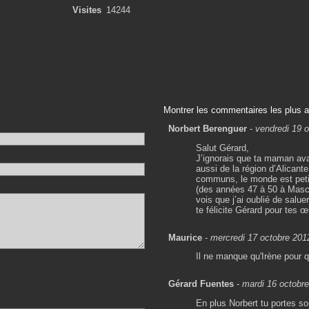
Visites
14244
Montrer les commentaires les plus 
Norbert Berenguer
-
vendredi 19 
Salut Gérard,
J’ignorais que ta maman a
aussi de la région d’Alicant
communs, le monde est petit
(des années 47 à 50 à Masca
vois que j’ai oublié de salue
te félicite Gérard pour tes 
Maurice
-
mercredi 17 octobre 201
Il ne manque qu'Irène pour 
Gérard Fuentes
-
mardi 16 octobr
En plus Norbert tu portes s