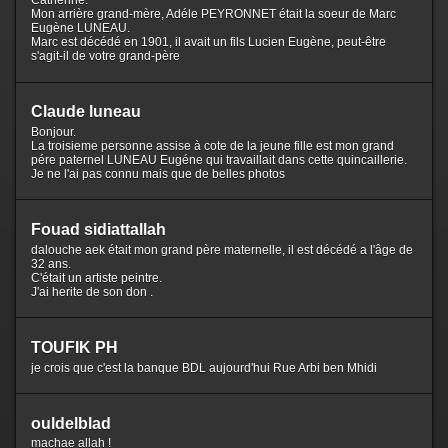
Catherine.
Mon arrière grand-mère, Adéle PEYRONNET était la soeur de Marc
Eugène LUNEAU.
Marc est décédé en 1901, il avait un fils Lucien Eugène, peut-être
s'agit-il de votre grand-père
Claude luneau
Bonjour.
La troisieme personne assise à cote de la jeune fille est mon grand
pére paternel LUNEAU Eugéne qui travaillait dans cette quincaillerie.
Je ne l'ai pas connu mais que de belles photos
Fouad sidiattallah
dalouche aek était mon grand père maternelle, il est décédé a l'âge de
32 ans.
C'était un artiste peintre.
J'ai herite de son don .
TOUFIK PH
je crois que c'est la banque BDL aujourd'hui Rue Arbi ben Mhidi
ouldelblad
machae allah !