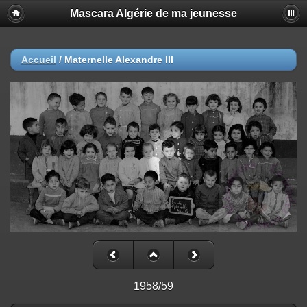
Mascara Algérie de ma jeunesse
Accueil
/
Maternelle Alexandre III
1958/59