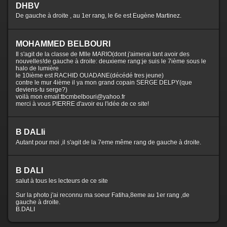
DHBV
De gauche à droite , au 1er rang, le 6e est Eugène Martinez.
MOHAMMED BELBOURI
Il s'agit de la classe de Mlle MARIO(dont j'aimerai tant avoir des
nouvelles!de gauche à droite: deuxieme rang:je suis le 7ième sous le
halo de lumière
le 10ième est RACHID OUADANE(décédé tres jeune)
contre le mur 4ième il ya mon grand copain SERGE DELPY(que
deviens-tu serge?)
voilà mon email:tbcmbelbouri@yahoo.fr
merci à vous PIERRE d'avoir eu l'idée de ce site!
B DALIi
Autant pour moi ,il s'agit de la 7eme même rang de gauche à droite.
B DALI
salut à tous les lecteurs de ce site
Sur la photo j'ai reconnu ma soeur Fatiha,8eme au 1er rang ,de
gauche à droite.
B.DALI