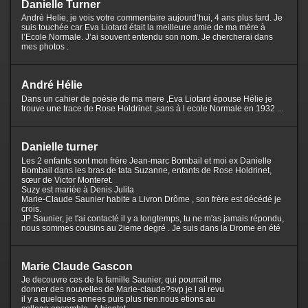
Danielle Turner
André Helie, je vois votre commentaire aujourd’hui, 4 ans plus tard. Je
suis touchée car Eva Liotard était la meilleure amie de ma mère à
l’Ecole Normale. J’ai souvent entendu son nom. Je chercherai dans
mes photos .
André Hélie
Dans un cahier de poésie de ma mere ,Eva Liotard épouse Hélie je
trouve une trace de Rose Holdrinet ,sans à l ecole Normale en 1932 ...
Danielle turner
Les 2 enfants sont mon frère Jean-marc Bombail et moi ex Danielle
Bombail dans les bras de tata Suzanne, enfants de Rose Holdrinet,
sœur de Victor Monteret.
Suzy est mariée à Denis Julita
Marie-Claude Saunier habite a Livron Drôme , son frère est décédé je
crois.
JP Saunier, je t'ai contacté il y a longtemps, tu ne m'as jamais répondu,
nous sommes cousins au 2ieme degré . Je suis dans la Drome en été
Marie Claude Gascon
Je decouvre ces de la famille Saunier, qui pourrait me
donner des nouvelles de Marie-claude?svp je l ai revu
il y a quelques annees puis plus rien.nous etions au