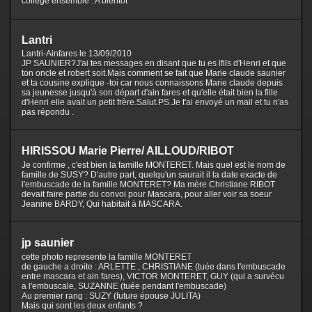
college ensemble . A bientot
Lantri
Lantri-Ainfares le 13/09/2010
JP SAUNIER?J'ai tes messages en disant que tu es lfils d'Henri et que
ton oncle et robert soit.Mais comment se fait que Marie claude saunier
et ta cousine explique -toi car nous connaissons Marie claude depuis
sa jeunesse jusqu'à son départ d'ain fares et qu'elle était bien la fille
d'Henri elle avait un petit frère.Salut.PS.Je t'ai envoyé un mail et tu n'as
pas répondu .
HIRISSOU Marie Pierre/ AILLOUD/RIBOT
Je confirme , c'est bien la famille MONTERET. Mais quel est le nom de
famille de SUSY? D'autre part, quelqu'un saurait il la date exacte de
l'embuscade de la famille MONTERET? Ma mère Christiane RIBOT
devait faire partie du convoi pour Mascara, pour aller voir sa soeur
Jeanine BARDY, Qui habitait à MASCARA.
jp saunier
cette photo represente la famille MONTERET
de gauche a droite : ARLETTE , CHRISTIANE (tuée dans l'embuscade
entre mascara et ain fares), VICTOR MONTERET, GUY (qui a survécu
a l'embuscale, SUZANNE (tuée pendant l'embuscade)
Au premier rang : SUZY (future épouse JULITA)
Mais qui sont les deux enfants ?