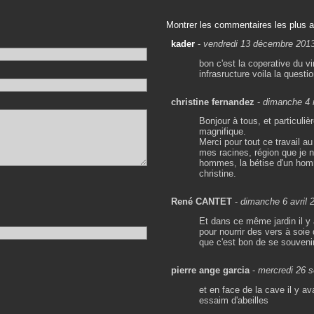
Montrer les commentaires les plus 
kader
-
vendredi 13 décembre 2013
bon c'est la coperative du vi
infrasructure voila la questi
christine fernandez
-
dimanche 4 
Bonjour à tous, et particul
magnifique.
Merci pour tout ce travail a
mes racines, région que je n
hommes, la bétise d'un hom
christine.
René CANTET
-
dimanche 6 avril 
Et dans ce même jardin il y 
pour nourrir des vers à soi
que c'est bon de se souvenir
pierre ange garcia
-
mercredi 26 
et en face de la cave il y av
essaim d'abeilles