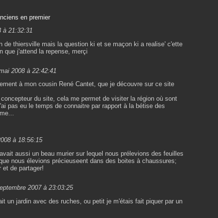
anciens en premier
 à 21:32:31
n de thiersville mais la question ki et se maçon ki a realise' c'ette
on que j'attend la repense, merçi
mai 2008 à 22:42:41
ièrement à mon cousin René Cantet, que je découvre sur ce site
u concepteur du site, cela me permet de visiter la région où sont
'ai pas eu le temps de connaitre par rapport à la bétise des
me...
2008 à 18:56:15
avait aussi un beau murier sur lequel nous prélevions des feuilles
e que nous élevions précieuseent dans des boites à chaussures;
 et de partager!
septembre 2007 à 23:03:25
ait un jardin avec des ruches, ou petit je m'étais fait piquer par un