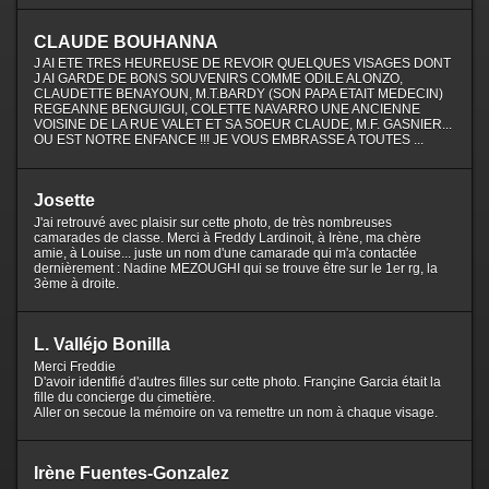
CLAUDE BOUHANNA
J AI ETE TRES HEUREUSE DE REVOIR QUELQUES VISAGES DONT
J AI GARDE DE BONS SOUVENIRS COMME ODILE ALONZO,
CLAUDETTE BENAYOUN, M.T.BARDY (SON PAPA ETAIT MEDECIN)
REGEANNE BENGUIGUI, COLETTE NAVARRO UNE ANCIENNE
VOISINE DE LA RUE VALET ET SA SOEUR CLAUDE, M.F. GASNIER...
OU EST NOTRE ENFANCE !!! JE VOUS EMBRASSE A TOUTES ...
Josette
J'ai retrouvé avec plaisir sur cette photo, de très nombreuses
camarades de classe. Merci à Freddy Lardinoit, à Irène, ma chère
amie, à Louise... juste un nom d'une camarade qui m'a contactée
dernièrement : Nadine MEZOUGHI qui se trouve être sur le 1er rg, la
3ème à droite.
L. Valléjo Bonilla
Merci Freddie
D'avoir identifié d'autres filles sur cette photo. Françine Garcia était la
fille du concierge du cimetière.
Aller on secoue la mémoire on va remettre un nom à chaque visage.
Irène Fuentes-Gonzalez