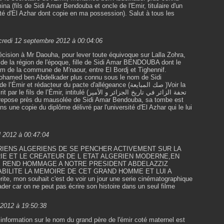
a (fils de Sidi Amar Bendouba et oncle de l'Emir, titulaire d'un
sité d'El Azhar dont copie en ma possession). Salut à tous les
credi 12 septembre 2012 à 00:04:06
écision à Mr Daouha, pour lever toute équivoque sur Lalla Zohra,
de la région de l'époque, fille de Sidi Amar BENDOUBA dont le
m de la commune de M'naour, entre El Bordj et Tighennif.
r Mohamed ben Abdelkader plus connu sous le nom de Sidi
r et rédacteur du pacte d'allégeance (صك المبايعة )Voir la
’Émir, intitulé (تحفة الزائر في تاريخ الجزائر و الأمير
s une copie du diplôme délivré par l'université d'El Azhar qui le lui
!
l 2012 à 00:47:04
RIENS ALGERIENS DE SE PENCHER ACTIVEMENT SUR LA
RIE ET LE CREATEUR DE L ETAT ALGERIEN MODERNE,EN
E REND HOMMAGE A NOTRE PRESIDENT ABDELAZZIZ
ABILITE LA MEMOIRE DE CET GRAND HOMME ET LUI A
e, mon souhait c'est de voir un jour une serie cinématographique
kader car on ne peut pas écrire son histoire dans un seul filme
l 2012 à 19:50:38
information sur le nom du grand père de l'émir coté maternel est