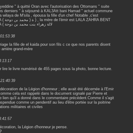
hyeddine " à quitté Oran avec l'autorisation des Ottomans " suite
ces derniers " à séjourné à KAL3Att bani Hamad " actuel commune
HRA BENT
MOHAMMED BEN DAOUHA ( لالة زهراء بنت محمد بن دوحة
 01:53:38
age la fille de el kaida pour son fils c ce que nos parents disent
e arriére grand-mére
3:13:17
r lire le livre numérisé de 455 pages sous la photo, bonne lecture.
 21:40:39
la décoration de la Légion d'honneur ; elle avait été décernée à l'Emir
 comme cela est rappelé dans le document signalé par Pierre et
le lien qu'il a donné dans le commentaire précédent.Comme il s'agit
spendue comme un pendentif au lieu d'être portée sur la poitrine
ions militaires et civiles
8:41:57
décoration, la Légion d'honneur je pense.
?