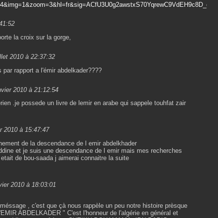
4&img=1&zoom=3&hl=fr&sig=ACfU3U0g2awstxS70YqrewC9VdEH9c8D_g&
41:52
rte la croix sur la gorge,
illet 2010 à 22:37:32
rs par rapport a l'émir abdelkader????
nvier 2010 à 21:12:54
rien .je possede un livre de lemir en arabe qui sappele touhfat zair
er 2010 à 15:47:47
ignement de la descendance de l emir abdelkhader
ine et je suis une descendance de l emir mais mes recherches
i etait de bou-saada j aimerai connaitre la suite
nvier 2010 à 18:03:01
 méssage , c'est que çà nous rappèle un peu notre histoire prèsque
" l'EMIR ABDELKADER " C'est l'honneur de l'algérie en général et