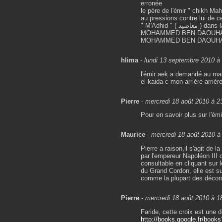
erronée
le père de l'émir " chikh Ma
au pressions contre lui de 
" M'Adhid " ( معاضيد ) dans la wilaya de M'sila , épousa la fille d'un chef Notable ,c'est
MOHAMMED BEN DAOUHA ( محمد بن دوحة ) ة ) , la mère de l'émir est LALA ZA
hlima
-
lundi 13 septembre 2010 à
l'émir aek a demandé au mari
el kaida c mon arriére arriér
Pierre
-
mercredi 18 août 2010 à 2
Pour en savoir plus sur l'émi
Maurice
-
mercredi 18 août 2010 à
Pierre a raison,il s'agit de 
par l'empereur Napoléon III
consultable en cliquant sur 
du Grand Cordon, elle est su
comme la plupart des décorat
Pierre
-
mercredi 18 août 2010 à 1
Faride, cette croix est une 
http://books.google.fr/books