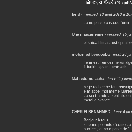
id=PdCyBPS8k3UC&pg=PA
farid
-
mercredi 18 août 2010 à 16:
Je ne pense pas que l'émir po
Une mascarienne
-
vendredi 16 ju
el kaîda hlima c est qui alo
mohamed bendouba
-
jeudi 28 ja
l emr est l un des heros alge
fi tarikh aljzair li emir aek.
Mahieddine fatiha
-
lundi 11 janvi
bjr je recherche tout rense
e m appel moi meme Mahiedd
ce sont arrete a sont fils qu
merci d avance
CHERIFI BENAHMED
-
lundi 4 ja
Bonjour à tous
si je me permets d'écrire ce
oubliée , et pour parler de 