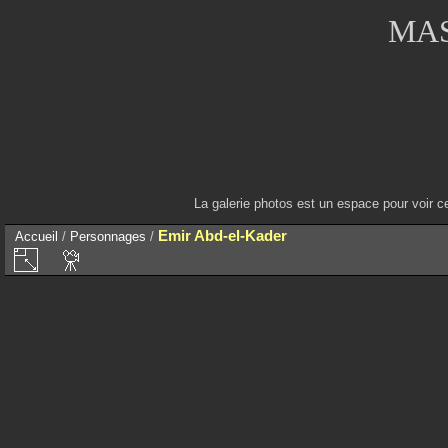
MAS
La galerie photos est un espace pour voir c
Emir Abd-el-Kader
Accueil
/
Personnages
/