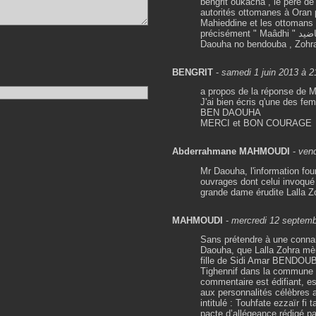
bengrit oukacha , le père d
autorités ottomanes à Oran po
Mahieddine et les ottomans 
précisément " Maâdhi " معاضيد actuellement wilaya de M'sila , épousa le fille de Mohamed ben
Daouha no bendouba , Zohr
BENGRIT
-
samedi 1 juin 2013 à 2
a propos de la réponse de
J'ai bien écris q'une des 
BEN DAOUHA
MERCI et BON COURAGE
Abderrahmane MAHMOUDI
-
ven
Mr Daouha, l'information fou
ouvrages dont celui invoqué
grande dame érudite Lalla
MAHMOUDI
-
mercredi 12 septemb
Sans prétendre à une connais
Daouha, que Lalla Zohra mère
fille de Sidi Amar BENDOUBA
Tighennif dans la commune 
commentaire est édifiant, e
aux personnalités célèbres ai
intitulé : Touhfate ezzaïr fi
pacte d’allégeance rédigé p