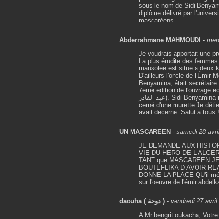
sous le nom de Sidi Benyamin
diplôme délivré par l'univer
mascaréens.
Abderrahmane MAHMOUDI
-
mer
Je voudrais apportait une pr
La plus érudite des femmes 
mausolée est situé à deux k
D'ailleurs l'oncle de l’Émi
Benyamina, était secrétaire de l’Émi
7ème édition de l'ouvrage écrit par le fils de l
عبد القادر). Sidi Benyamina repose près du mausolée de Sidi Amar Bendouba, sa tombe est
cerné d'une murette.Je détien
avait décerné. Salut à tous 
UN MASCAREEN
-
samedi 28 avri
JE DEMANDE AUX HISTO
VIE DU HERO DE L ALGE
TANT que MASCAREEN J
BOUTEFLIKA D AVOIR RE
DONNE LA PLACE QU'il mérit
sur l'oeuvre de l'émir abdel
daouha ( دوحة )
-
vendredi 27 avri
A Mr bengrit oukacha, Votre 