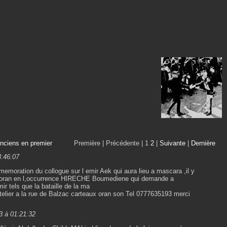
anciens en premier
Première |
Précédente |
1
2
|
Suivante
|
Dernière
3:46:07
emoration du collogue sur l emir Aek qui aura lieu a mascara ,il y
 a oran en l,occurrence HIRECHE Boumediene qui demande a
ir tels que la bataille de la ma
 atelier a la rue de Balzac carteaux oran son Tel 0777635193 merci
13 à 01:21:32