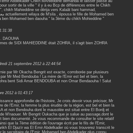
e l'émir Abdelkader Chikh MAhieddine demanda le laisser passé au
ur sortir de la ville " il y à eu Bcp de différences entre le Chikh
", chikh Mahieddine se dérija vers Kalaât bani hammad,
a ben Mohamed ben daouha " la 3ème du chikh Mohieddine "
1:31:38
 M. DAOUHA
femmes de SIDI MAHIEDDINE était ZOHRA, il s'agit bien ZOHRA
dredi 21 septembre 2012 à 22:44:54
rnie par Mr Okacha Bengrit est exacte, corroborée par plusieurs
 par Mr Med Bendouba ! La mère de l'Emir est bel et bien, la
 Zohra bent Sidi Amar BENDOUBA et non Omar Bendaouha ! Salut
re 2012 à 01:43:17
sance approfondie de l'histoire, Je crois devoir vous préciser, Mr
 de l'Emir, la femme la plus érudite de la région, est bel et bien la
 et non Bendouha dont le mausolée est situé entre El Bordj et
de M'naouer. Mr Bengrit Oukacha que je salue au passage,dont le
st bien documenté. Je vous recommande de consulter le site relatif
nsi que la 7ème édition de l'ouvrage écrit par le fils de l'Emir,
 tarikh El Djazïr wa El Emir Abdelkader où vous trouverez transcrit le
ar le secrétaire de l'Emir, Mohamed ben Abdelkader plus connu