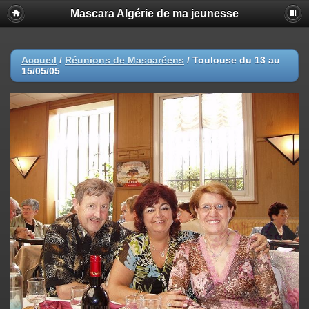
Mascara Algérie de ma jeunesse
Accueil
/
Réunions de Mascaréens
/
Toulouse du 13 au
15/05/05