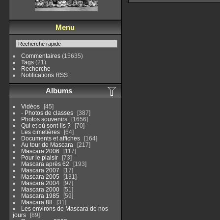
Menu
Commentaires
(15635)
Tags
(21)
Recherche
Notifications RSS
Albums
Vidéos
45
- Photos de classes
387
Photos souvenirs
1656
Qui et où sont-ils ?
70
Les cimetières
64
Documents et affiches
164
Au tour de Mascara
217
Mascara 2006
117
Pour le plaisir
73
Mascara après 62
193
Mascara 2007
17
Mascara 2005
131
Mascara 2004
97
Mascara 2000
51
Mascara 1985
59
Mascara 88
31
Les environs de Mascara de nos
jours
89