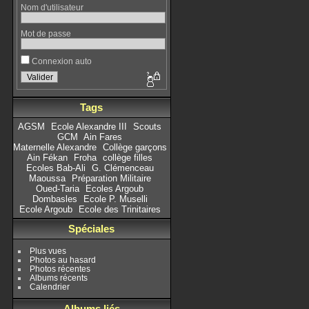
Nom d'utilisateur
Mot de passe
Connexion auto
Tags
AGSM
Ecole Alexandre III
Scouts
GCM
Ain Fares
Maternelle Alexandre
Collège garçons
Ain Fékan
Froha
collège filles
Ecoles Bab-Ali
G. Clémenceau
Maoussa
Préparation Militaire
Oued-Taria
Ecoles Argoub
Dombasles
Ecole P. Muselli
Ecole Argoub
Ecole des Trinitaires
Spéciales
Plus vues
Photos au hasard
Photos récentes
Albums récents
Calendrier
Albums liés