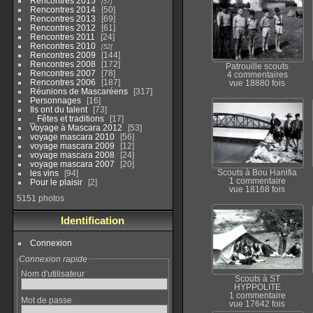
Rencontres 2015
57
Rencontres 2014
50
Rencontres 2013
69
Rencontres 2012
61
Rencontres 2011
24
Rencontres 2010
52
Rencontres 2009
144
Rencontres 2008
172
Patrouille scouts
Rencontres 2007
78
4 commentaires
Rencontres 2006
187
vue 18880 fois
Réunions de Mascaréens
317
Personnages
16
Ils ont du talent
73
_ Fêtes et traditions
17
Voyage à Mascara 2012
53
voyage mascara 2010
56
voyage mascara 2009
12
voyage mascara 2008
24
voyage mascara 2007
20
les vins
94
Scouts à Bou Hanifia
1 commentaire
Pour le plaisir
2
vue 18168 fois
5151 photos
Identification
Connexion
Connexion rapide
Nom d'utilisateur
Scouts à ST
HYPPOLITE
1 commentaire
Mot de passe
vue 17642 fois