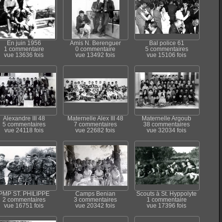
En juin 1956
Amis N. Berenguer
Bal police 61
1 commentaire
0 commentaire
5 commentaires
vue 13636 fois
vue 13492 fois
vue 15106 fois
Alexandre III 48
Maternelle Alex III 48
Maternelle Argoub
5 commentaires
7 commentaires
38 commentaires
vue 24118 fois
vue 22682 fois
vue 32034 fois
PMP ST. PHILIPPE
Camps Benian
Scouts à St. Hyppolyte
2 commentaires
3 commentaires
1 commentaire
vue 16751 fois
vue 20342 fois
vue 17396 fois