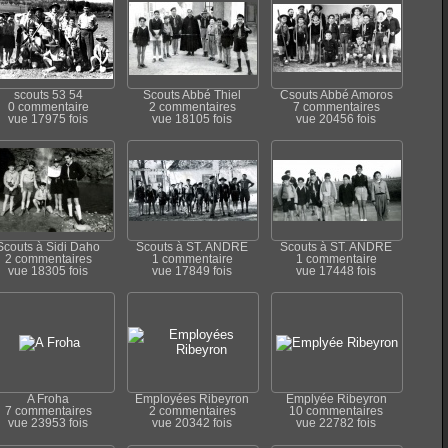
scouts 53 54
Scouts Abbé Thiel
Csouts Abbé Amoros
0 commentaire
2 commentaires
7 commentaires
vue 17975 fois
vue 18105 fois
vue 20456 fois
Scouts à Sidi Daho
Scouts à ST. ANDRÉ
Scouts à ST. ANDRÉ
2 commentaires
1 commentaire
1 commentaire
vue 18305 fois
vue 17849 fois
vue 17448 fois
A Froha
Employées Ribeyron
Emplyée Ribeyron
7 commentaires
2 commentaires
10 commentaires
vue 23953 fois
vue 20342 fois
vue 22782 fois