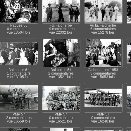
Pâques 56
Fg. Faidherbe
Au fg. Faidherbe
0 commentaire
19 commentaires
5 commentaires
vue 13504 fois
vue 22332 fois
vue 15278 fois
Bal police 61
Bal police 61
Catherinettes 1953
1 commentaire
2 commentaires
3 commentaires
vue 13105 fois
vue 13521 fois
vue 15653 fois
PMP 57
PMP 57
PMP 57
2 commentaires
0 commentaire
0 commentaire
vue 16559 fois
vue 16521 fois
vue 16248 fois