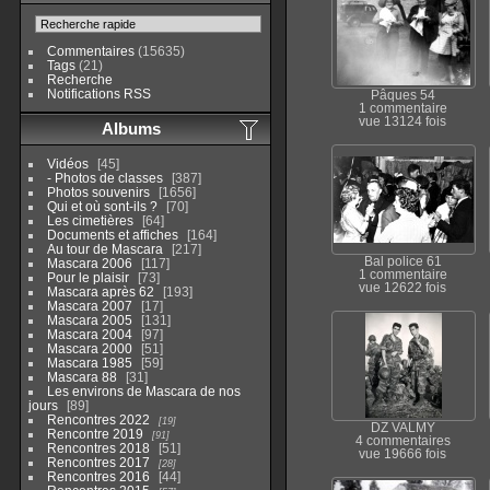
Commentaires
(15635)
Tags
(21)
Recherche
Notifications RSS
Pâques 54
1 commentaire
vue 13124 fois
Albums
Vidéos
45
- Photos de classes
387
Photos souvenirs
1656
Qui et où sont-ils ?
70
Les cimetières
64
Documents et affiches
164
Au tour de Mascara
217
Bal police 61
Mascara 2006
117
1 commentaire
Pour le plaisir
73
vue 12622 fois
Mascara après 62
193
Mascara 2007
17
Mascara 2005
131
Mascara 2004
97
Mascara 2000
51
Mascara 1985
59
Mascara 88
31
Les environs de Mascara de nos
jours
89
Rencontres 2022
19
DZ VALMY
Rencontre 2019
91
4 commentaires
Rencontres 2018
51
vue 19666 fois
Rencontres 2017
28
Rencontres 2016
44