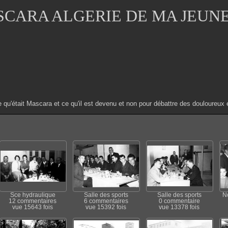
CARA ALGERIE DE MA JEUN
e qu'était Mascara et ce qu'il est devenu et non pour débattre des douloure
Sce hydraulique
Salle des sports
Salle des sports
N
12 commentaires
6 commentaires
0 commentaire
vue 15643 fois
vue 15392 fois
vue 13378 fois