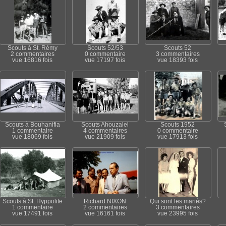
Scouts à St. Rémy
Scouts 52/53
Scouts 52
2 commentaires
0 commentaire
3 commentaires
vue 16816 fois
vue 17197 fois
vue 18393 fois
Scouts à Bouhanifia
Scouts Ahouzalel
Scouts 1952
1 commentaire
4 commentaires
0 commentaire
vue 18069 fois
vue 21909 fois
vue 17913 fois
Scouts à St. Hyppolite
Richard NIXON
Qui sont les mariés?
1 commentaire
2 commentaires
3 commentaires
vue 17491 fois
vue 16161 fois
vue 23995 fois