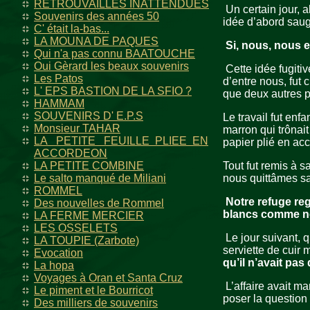
RETROUVAILLES INATTENDUES
Un certain jour, a
Souvenirs des années 50
idée d’abord saug
C' était la-bas...
LA MOUNA DE PAQUES
Si, nous, nous 
Qui n'a pas connu BAATOUCHE
Oui Gèrard les beaux souvenirs
Cette idée fugitiv
Les Patos
d’entre nous, fut c
L' EPS BASTION DE LA SFIO ?
que deux autres pé
HAMMAM
SOUVENIRS D' E.P.S
Le travail fut enfa
Monsieur TAHAR
marron qui trônai
LA PETITE FEUILLE PLIEE EN
papier plié en ac
ACCORDEON
LA PETITE COMBINE
Tout fut remis à 
Le salto manqué de Miliani
nous quittâmes sa
ROMMEL
Notre refuge reg
Des nouvelles de Rommel
blancs comme nei
LA FERME MERCIER
LES OSSELETS
Le jour suivant, 
LA TOUPIE (Zarbote)
serviette de cuir 
Evocation
qu’il n’avait pa
La hopa
Voyages à Oran et Santa Cruz
L’affaire avait m
Le piment et le Bourricot
poser la question 
Des milliers de souvenirs