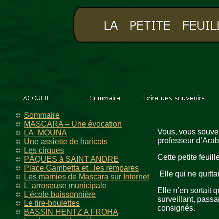
Sommaire
MASCARA – Une évocation
Vous, vous souven
LA MOUNA
professeur d’Arab
Une assiette de haricots
Les cirques
Cette petite feuil
PÂQUES à SAINT ANDRE
Place Gambetta et...les rempares
Elle qui ne quittai
Les mamies de Mascara sur Internet
L' arroseuse municipale
Elle n’en sortait 
L'école buissonnière
surveillant, passa
Le tire-boulettes
consignés.
BASSIN HENTZ A FROHA