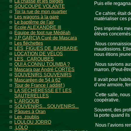
La chasse et les pièges
Puis elle regagnai
SOUCOUPE VOLANTE
Toi la rue de mon quartier
Ce cahier, était 
Les wagons à la gare
matérialiser ces p
Le baptême de l'air
Ecole ALEXANDRE III
Des imprimés menti
Equipe de foot rue Médéah
élèves concernés
J.P GARCIA Curé de Mascara
Les fléchettes
Nous connaissions,
LES FIGUES DE BARBARIE
maudissions. Elle 
LOCATION DE VÉLOS
nous étions jeunes
LES CAROUBES
QUI A CONNU TOUMBA ?
Nous savions aus
Mascara par André CORTES
marron. (Peut-être 
SOUVENIRS SOUVENIRS
Il avait pour habi
Mascaréen de 54 à 62
d’une armoire, fer
Tour de France ( additif )
LA SECHERESSE ET LES
Cette salle, nous 
SAUTERELLES
coopérative.
L' ARGOUB
SOUVENIRS... SOUVENIRS...
Souvent, des profe
Pâques à Oran
la porte quand ils 
Les zoublis
LOULOU JORRO
Nous l’avions re
LOLO